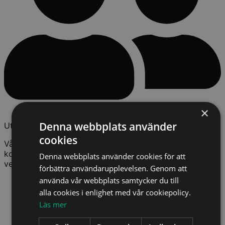
×
Denna webbplats använder
Utbildare som arbetar i branschen
cookies
Våra föreläsare är yrkesverksamma experter som
kombinerar teori med praktiska insikter från
Denna webbplats använder cookies för att
verkligheten.
förbättra användarupplevelsen. Genom att
använda vår webbplats samtycker du till
alla cookies i enlighet med vår cookiepolicy.
Läs mer