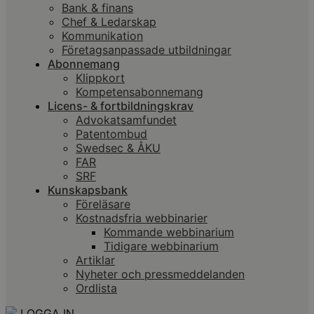
Bank & finans
Chef & Ledarskap
Kommunikation
Företagsanpassade utbildningar
Abonnemang
Klippkort
Kompetensabonnemang
Licens- & fortbildningskrav
Advokatsamfundet
Patentombud
Swedsec & ÅKU
FAR
SRF
Kunskapsbank
Föreläsare
Kostnadsfria webbinarier
Kommande webbinarium
Tidigare webbinarium
Artiklar
Nyheter och pressmeddelanden
Ordlista
LOGGA IN