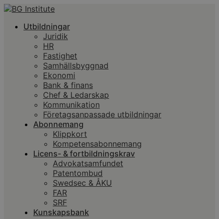
Utbildningar
Juridik
HR
Fastighet
Samhällsbyggnad
Ekonomi
Bank & finans
Chef & Ledarskap
Kommunikation
Företagsanpassade utbildningar
Abonnemang
Klippkort
Kompetensabonnemang
Licens- & fortbildningskrav
Advokatsamfundet
Patentombud
Swedsec & ÅKU
FAR
SRF
Kunskapsbank