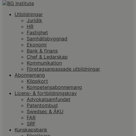
Utbildningar
Juridik
HR
Fastighet
Samhällsbyggnad
Ekonomi
Bank & finans
Chef & Ledarskap
Kommunikation
Företagsanpassade utbildningar
Abonnemang
Klippkort
Kompetensabonnemang
Licens- & fortbildningskrav
Advokatsamfundet
Patentombud
Swedsec & ÅKU
FAR
SRF
Kunskapsbank
Föreläsare