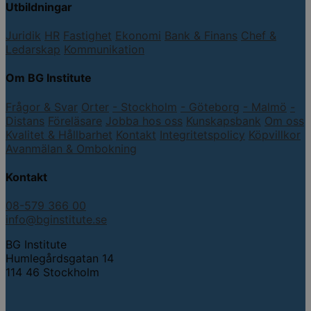
Utbildningar
Juridik
HR
Fastighet
Ekonomi
Bank & Finans
Chef &
Ledarskap
Kommunikation
Om BG Institute
Frågor & Svar
Orter
- Stockholm
- Göteborg
- Malmö
-
Distans
Föreläsare
Jobba hos oss
Kunskapsbank
Om oss
Kvalitet & Hållbarhet
Kontakt
Integritetspolicy
Köpvillkor
Avanmälan & Ombokning
Kontakt
08-579 366 00
info@bginstitute.se
BG Institute
Humlegårdsgatan 14
114 46 Stockholm