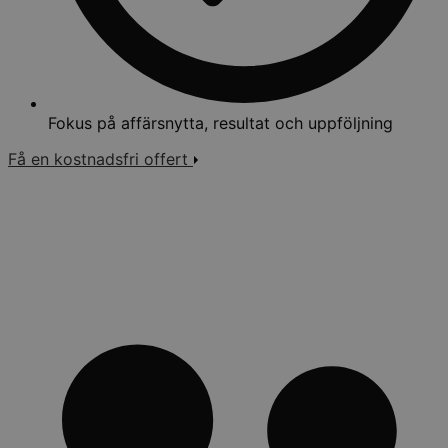
Fokus på affärsnytta, resultat och uppföljning
Få en kostnadsfri offert
Varför välja BG Institute för
företagsanpassad utbildning?
Vi är mer än en utbildningsleverantör – vi är en långsiktig
partner för er kompetensutveckling och affär.