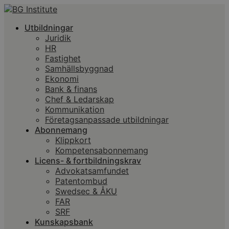
Utbildningar
Juridik
HR
Fastighet
Samhällsbyggnad
Ekonomi
Bank & finans
Chef & Ledarskap
Kommunikation
Företagsanpassade utbildningar
Abonnemang
Klippkort
Kompetensabonnemang
Licens- & fortbildningskrav
Advokatsamfundet
Patentombud
Swedsec & ÅKU
FAR
SRF
Kunskapsbank