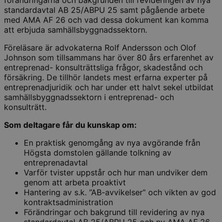
standardavtal AB 25/ABPU 25 samt pågående arbete
med AMA AF 26 och vad dessa dokument kan komma
att erbjuda samhällsbyggnadssektorn.
Föreläsare är advokaterna Rolf Andersson och Olof
Johnson som tillsammans har över 80 års erfarenhet av
entreprenad- konsulträttsliga frågor, skadestånd och
försäkring. De tillhör landets mest erfarna experter på
entreprenadjuridik och har under ett halvt sekel utbildat
samhällsbyggnadssektorn i entreprenad- och
konsulträtt.
Som deltagare får du kunskap om:
En praktisk genomgång av nya avgörande från
Högsta domstolen gällande tolkning av
entreprenadavtal
Varför tvister uppstår och hur man undviker dem
genom att arbeta proaktivt
Hantering av s.k. ”AB-avvikelser” och vikten av god
kontraktsadministration
Förändringar och bakgrund till revidering av nya
standardavtal AB 25/ABPU 25 och ny AMA AF 26