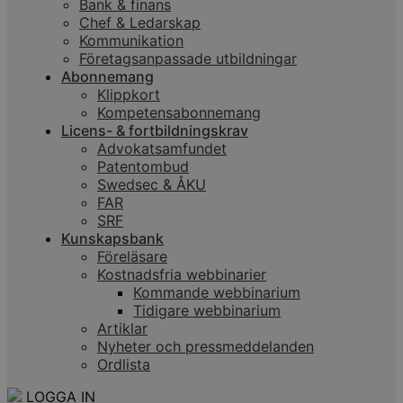
Bank & finans
Chef & Ledarskap
Kommunikation
Företagsanpassade utbildningar
Abonnemang
Klippkort
Kompetensabonnemang
Licens- & fortbildningskrav
Advokatsamfundet
Patentombud
Swedsec & ÅKU
FAR
SRF
Kunskapsbank
Föreläsare
Kostnadsfria webbinarier
Kommande webbinarium
Tidigare webbinarium
Artiklar
Nyheter och pressmeddelanden
Ordlista
LOGGA IN