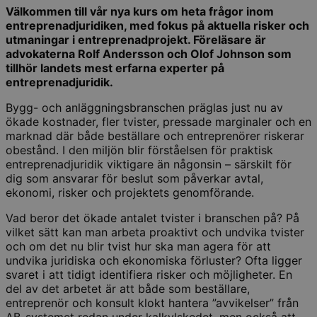
Välkommen till vår nya kurs om heta frågor inom
entreprenadjuridiken, med fokus på aktuella risker och
utmaningar i entreprenadprojekt. Föreläsare är
advokaterna Rolf Andersson och Olof Johnson som
tillhör landets mest erfarna experter på
entreprenadjuridik.
Bygg- och anläggningsbranschen präglas just nu av
ökade kostnader, fler tvister, pressade marginaler och en
marknad där både beställare och entreprenörer riskerar
obestånd. I den miljön blir förståelsen för praktisk
entreprenadjuridik viktigare än någonsin – särskilt för
dig som ansvarar för beslut som påverkar avtal,
ekonomi, risker och projektets genomförande.
Vad beror det ökade antalet tvister i branschen på? På
vilket sätt kan man arbeta proaktivt och undvika tvister
och om det nu blir tvist hur ska man agera för att
undvika juridiska och ekonomiska förluster? Ofta ligger
svaret i att tidigt identifiera risker och möjligheter. En
del av det arbetet är att både som beställare,
entreprenör och konsult klokt hantera ”avvikelser” från
AB-systemet redan under kalkylskedet, men också att