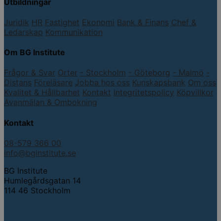
Utbildningar
Juridik
HR
Fastighet
Ekonomi
Bank & Finans
Chef &
Ledarskap
Kommunikation
Om BG Institute
Frågor & Svar
Orter
- Stockholm
- Göteborg
- Malmö
-
Distans
Föreläsare
Jobba hos oss
Kunskapsbank
Om oss
Kvalitet & Hållbarhet
Kontakt
Integritetspolicy
Köpvillkor
Avanmälan & Ombokning
Kontakt
08-579 366 00
info@bginstitute.se
BG Institute
Humlegårdsgatan 14
114 46 Stockholm