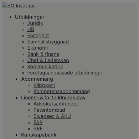
Utbildningar
Juridik
HR
Fastighet
Samhällsbyggnad
Ekonomi
Bank & finans
Chef & Ledarskap
Kommunikation
Företagsanpassade utbildningar
Abonnemang
Klippkort
Kompetensabonnemang
Licens- & fortbildningskrav
Advokatsamfundet
Patentombud
Swedsec & ÅKU
FAR
SRF
Kunskapsbank