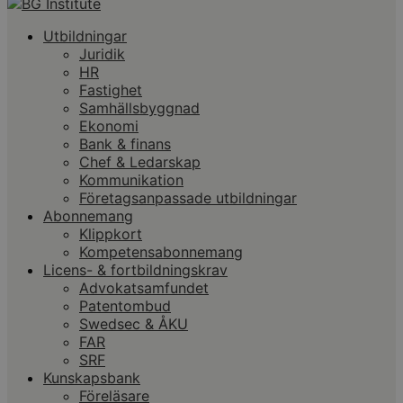
Utbildningar
Juridik
HR
Fastighet
Samhällsbyggnad
Ekonomi
Bank & finans
Chef & Ledarskap
Kommunikation
Företagsanpassade utbildningar
Abonnemang
Klippkort
Kompetensabonnemang
Licens- & fortbildningskrav
Advokatsamfundet
Patentombud
Swedsec & ÅKU
FAR
SRF
Kunskapsbank
Föreläsare