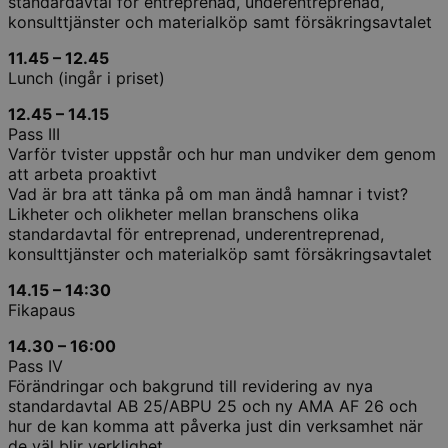
standardavtal för entreprenad, underentreprenad,
konsulttjänster och materialköp samt försäkringsavtalet
11.45 – 12.45
Lunch (ingår i priset)
12.45 – 14.15
Pass III
Varför tvister uppstår och hur man undviker dem genom
att arbeta proaktivt
Vad är bra att tänka på om man ändå hamnar i tvist?
Likheter och olikheter mellan branschens olika
standardavtal för entreprenad, underentreprenad,
konsulttjänster och materialköp samt försäkringsavtalet
14.15 – 14:30
Fikapaus
14.30 – 16:00
Pass IV
Förändringar och bakgrund till revidering av nya
standardavtal AB 25/ABPU 25 och ny AMA AF 26 och
hur de kan komma att påverka just din verksamhet när
de väl blir verklighet.