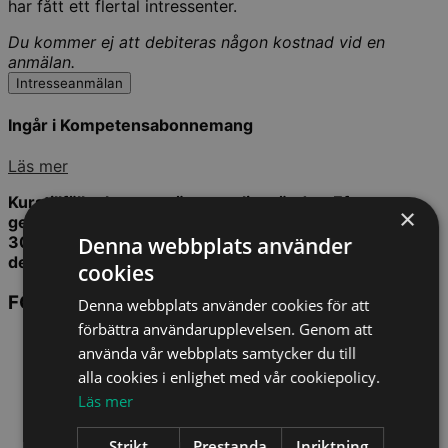
har fått ett flertal intressenter.
Du kommer ej att debiteras någon kostnad vid en
anmälan.
Intresseanmälan
Ingår i Kompetensabonnemang
Läs mer
Kurstillfället kommer även att livesändas. Efter
×
genomförd kurs har du tillgång till en inspelad version i
Denna webbplats använder
30 dagar. Du behöver således inte vara på plats för att
delta och kan även delta i efterhand.
cookies
FÖRELÄSARE
Denna webbplats använder cookies för att
förbättra användarupplevelsen. Genom att
använda vår webbplats samtycker du till
alla cookies i enlighet med vår cookiepolicy.
Läs mer
Strikt
Prestanda
Inriktning