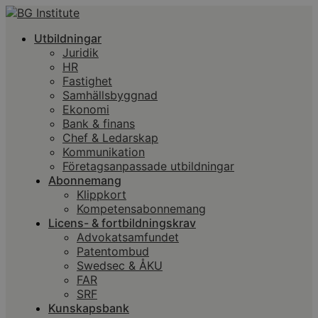
Utbildningar
Juridik
HR
Fastighet
Samhällsbyggnad
Ekonomi
Bank & finans
Chef & Ledarskap
Kommunikation
Företagsanpassade utbildningar
Abonnemang
Klippkort
Kompetensabonnemang
Licens- & fortbildningskrav
Advokatsamfundet
Patentombud
Swedsec & ÅKU
FAR
SRF
Kunskapsbank