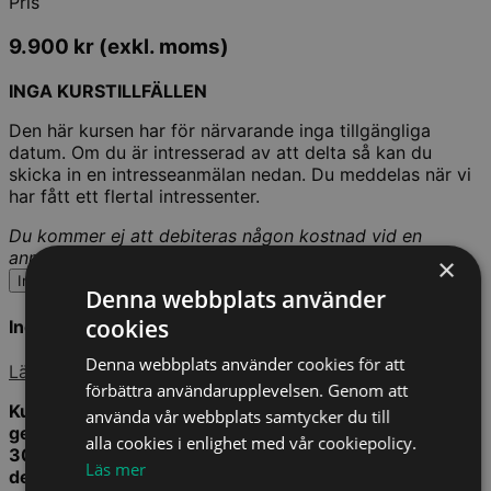
Pris
9.900
kr
(exkl. moms)
INGA KURSTILLFÄLLEN
Den här kursen har för närvarande inga tillgängliga
datum. Om du är intresserad av att delta så kan du
skicka in en intresseanmälan nedan. Du meddelas när vi
har fått ett flertal intressenter.
Du kommer ej att debiteras någon kostnad vid en
anmälan.
×
Intresseanmälan
Denna webbplats använder
cookies
Ingår i Kompetensabonnemang
Denna webbplats använder cookies för att
Läs mer
förbättra användarupplevelsen. Genom att
Kurstillfället kommer även att livesändas. Efter
använda vår webbplats samtycker du till
genomförd kurs har du tillgång till en inspelad version i
alla cookies i enlighet med vår cookiepolicy.
30 dagar. Du behöver således inte vara på plats för att
Läs mer
delta och kan även delta i efterhand.