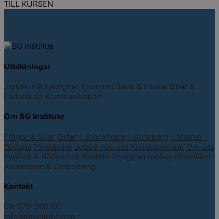
TILL KURSEN
Utbildningar
Juridik
HR
Fastighet
Ekonomi
Bank & Finans
Chef &
Ledarskap
Kommunikation
Om BG Institute
Frågor & Svar
Orter
- Stockholm
- Göteborg
- Malmö
-
Distans
Föreläsare
Jobba hos oss
Kunskapsbank
Om oss
Kvalitet & Hållbarhet
Kontakt
Integritetspolicy
Köpvillkor
Avanmälan & Ombokning
Kontakt
08-579 366 00
info@bginstitute.se