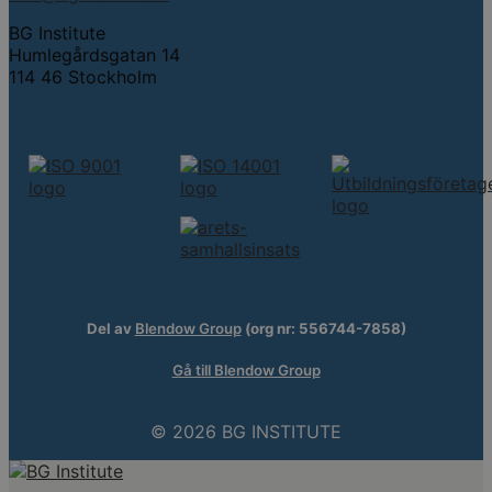
BG Institute
Humlegårdsgatan 14
114 46 Stockholm
Del av
Blendow Group
(org nr: 556744-7858)
Gå till Blendow Group
© 2026 BG INSTITUTE