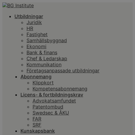
Utbildningar
Juridik
HR
Fastighet
Samhällsbyggnad
Ekonomi
Bank & finans
Chef & Ledarskap
Kommunikation
Företagsanpassade utbildningar
Abonnemang
Klippkort
Kompetensabonnemang
Licens- & fortbildningskrav
Advokatsamfundet
Patentombud
Swedsec & ÅKU
FAR
SRF
Kunskapsbank