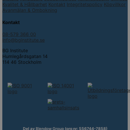
Kvalitet & Hållbarhet
Kontakt
Integritetspolicy
Köpvillkor
Avanmälan & Ombokning
Kontakt
08-579 366 00
info@bginstitute.se
BG Institute
Humlegårdsgatan 14
114 46 Stockholm
Del av
Blendow Group
(org nr: 556744-7858)