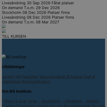
Livesändning
30 Sep 2026
Fåtal platser
On demand
T.o.m. 29 Dec 2026
Stockholm
08 Dec 2026
Platser finns
Livesändning
08 Dec 2026
Platser finns
On demand
T.o.m. 08 Mar 2027
TILL KURSEN
Utbildningar
Juridik
HR
Fastighet
Ekonomi
Bank & Finans
Chef &
Ledarskap
Kommunikation
Om BG Institute
Frågor & Svar
Orter
- Stockholm
- Göteborg
- Malmö
-
Distans
Föreläsare
Jobba hos oss
Kunskapsbank
Om oss