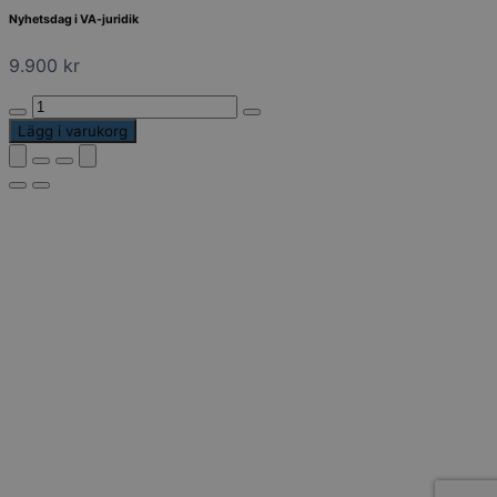
Nyhetsdag i VA-juridik
9.900
kr
Nyhetsdag
i
Lägg i varukorg
VA-
juridik
mängd