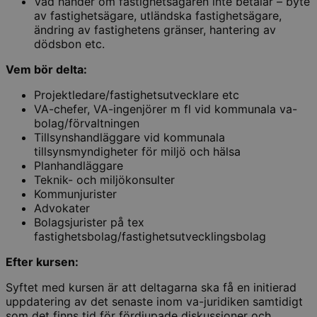
Vad händer om fastighetsägaren inte betalar – byte
av fastighetsägare, utländska fastighetsägare,
ändring av fastighetens gränser, hantering av
dödsbon etc.
Vem bör delta:
Projektledare/fastighetsutvecklare etc
VA-chefer, VA-ingenjörer m fl vid kommunala va-
bolag/förvaltningen
Tillsynshandläggare vid kommunala
tillsynsmyndigheter för miljö och hälsa
Planhandläggare
Teknik- och miljökonsulter
Kommunjurister
Advokater
Bolagsjurister på tex
fastighetsbolag/fastighetsutvecklingsbolag
Efter kursen:
Syftet med kursen är att deltagarna ska få en initierad
uppdatering av det senaste inom va-juridiken samtidigt
som det finns tid för fördjupade diskussioner och