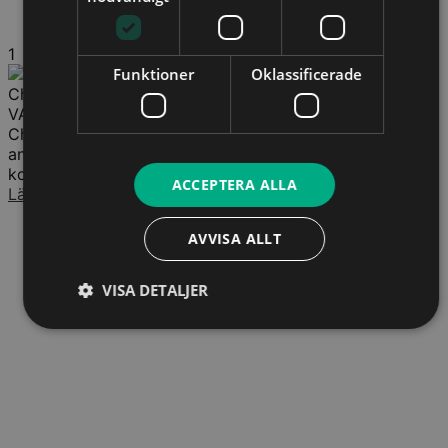
1
Funktioner
Oklassificerade
Christina Gard
VA-strateg
Christina Gard driver VA Strategi och arbetar med
analyser, strategier och beräkningar inom VA-taxor. Hon
kombinerar juridisk och ekonomisk expertis...
ACCEPTERA ALLA
Läs mer
AVVISA ALLT
VISA DETALJER