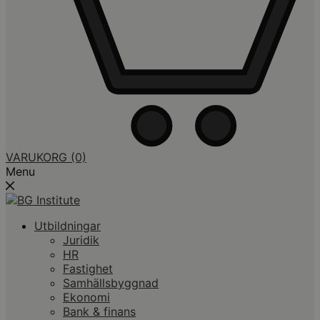
VARUKORG
(0)
Menu
Utbildningar
Juridik
HR
Fastighet
Samhällsbyggnad
Ekonomi
Bank & finans