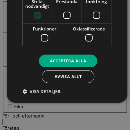
Strikt
Prestanda
Inriktning
Steg 2 - Var önskar ni genomföra utbildningen?
nödvändigt
I egna lokaler i Stockholm
I egna lokaler i annan ort
I BG Institutes lokaler
Online
Funktioner
Oklassificerade
Steg 3 - Hur många kommer att delta?
10 - 20
21 - 40
41 - 50
50+
ACCEPTERA ALLA
Steg 4 - Välj eventuella tillägg
AVVISA ALLT
Digital kursdokumentation
Fysisk kursdokumentation
Egen grafisk profil
VISA DETALJER
Textning av kurs
Lunch
Fika
För- och efternamn
Företag