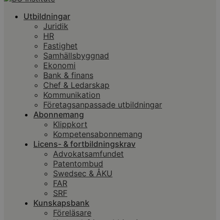
Utbildningar
Juridik
HR
Fastighet
Samhällsbyggnad
Ekonomi
Bank & finans
Chef & Ledarskap
Kommunikation
Företagsanpassade utbildningar
Abonnemang
Klippkort
Kompetensabonnemang
Licens- & fortbildningskrav
Advokatsamfundet
Patentombud
Swedsec & ÅKU
FAR
SRF
Kunskapsbank
Föreläsare