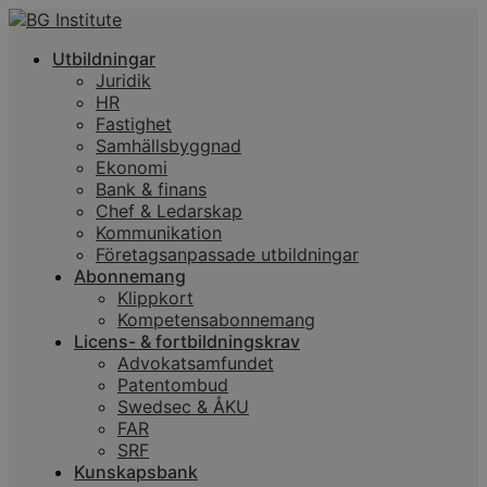
Utbildningar
Juridik
HR
Fastighet
Samhällsbyggnad
Ekonomi
Bank & finans
Chef & Ledarskap
Kommunikation
Företagsanpassade utbildningar
Abonnemang
Klippkort
Kompetensabonnemang
Licens- & fortbildningskrav
Advokatsamfundet
Patentombud
Swedsec & ÅKU
FAR
SRF
Kunskapsbank