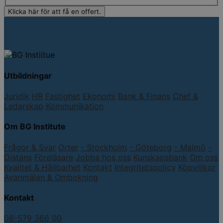
Utbildningar
Juridik
HR
Fastighet
Ekonomi
Bank & Finans
Chef &
Ledarskap
Kommunikation
Om BG Institute
Frågor & Svar
Orter
- Stockholm
- Göteborg
- Malmö
-
Distans
Föreläsare
Jobba hos oss
Kunskapsbank
Om oss
Kvalitet & Hållbarhet
Kontakt
Integritetspolicy
Köpvillkor
Avanmälan & Ombokning
Kontakt
08-579 366 00