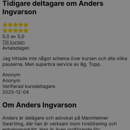
Tidigare deltagare om Anders
Ingvarson
5,0 av 5,0
4
Till kursen
T
Avtalsdagen
Jag hittade inte något schema över kursen och alla olika
K
pauserna. Men superbra service av Bg. Topp.
Anonym
Anonym
V
Verifierad kursdeltagare
2025-12-04
Om Anders Ingvarson
Anders är delägare och advokat på Mannheimer
Swartling, där han är verksam inom tvistlösning och
entreprenadrätt. Han är även ordförande för