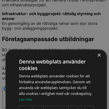
och infrastrukturprojekt.
Infrastruktur- och byggprojekt: rättslig styrning och
ansvar
En genomgång av de rättsliga ramar som styr stora
bygg- och anläggningsprojekt.
Företagsanpassade utbildningar
BG Institute hjälper er skräddarsy internutbildningar
×
utifrån era behov. Vi anpassar föreläsare och upplägg
efter just er organisations kompetensbehov.
Denna webbplats använder
cookies
Är du intresserad av att boka en internutbildning med
Anders Ingvarson? Fyll i forumläret nedan så hör vi av
Denna webbplats använder cookies för att
oss.
förbättra användarupplevelsen. Genom att
Steg 1 - Vilket format önskar ni?
använda vår webbplats samtycker du till
På plats i kurslokal
alla cookies i enlighet med vår cookiepolicy.
Distans via livesändning
Läs mer
På plats och distans