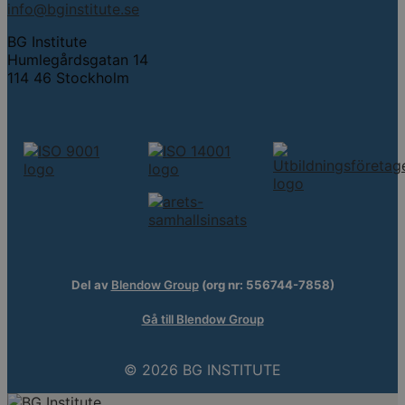
info@bginstitute.se
BG Institute
Humlegårdsgatan 14
114 46 Stockholm
Del av
Blendow Group
(org nr: 556744-7858)
Gå till Blendow Group
© 2026 BG INSTITUTE