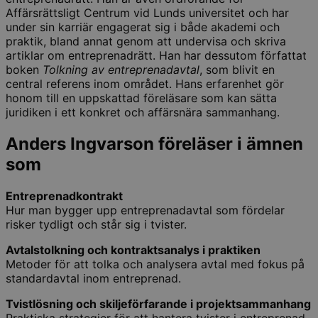
Affärsrättsligt Centrum vid Lunds universitet och har
under sin karriär engagerat sig i både akademi och
praktik, bland annat genom att undervisa och skriva
artiklar om entreprenadrätt. Han har dessutom författat
boken
Tolkning av entreprenadavtal
, som blivit en
central referens inom området. Hans erfarenhet gör
honom till en uppskattad föreläsare som kan sätta
juridiken i ett konkret och affärsnära sammanhang.
Anders Ingvarson föreläser i ämnen
som
Entreprenadkontrakt
Hur man bygger upp entreprenadavtal som fördelar
risker tydligt och står sig i tvister.
Avtalstolkning och kontraktsanalys i praktiken
Metoder för att tolka och analysera avtal med fokus på
standardavtal inom entreprenad.
Tvistlösning och skiljeförfarande i projektsammanhang
Praktiska strategier för att hantera tvister i entreprenad-