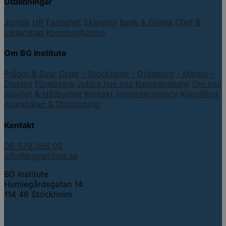
Utbildningar
Juridik
HR
Fastighet
Ekonomi
Bank & Finans
Chef &
Ledarskap
Kommunikation
Om BG Institute
Frågor & Svar
Orter
- Stockholm
- Göteborg
- Malmö
-
Distans
Föreläsare
Jobba hos oss
Kunskapsbank
Om oss
Kvalitet & Hållbarhet
Kontakt
Integritetspolicy
Köpvillkor
Avanmälan & Ombokning
Kontakt
08-579 366 00
info@bginstitute.se
BG Institute
Humlegårdsgatan 14
114 46 Stockholm