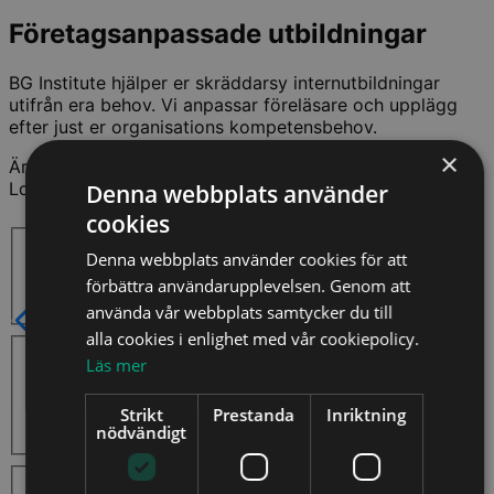
Företagsanpassade utbildningar
BG Institute hjälper er skräddarsy internutbildningar
utifrån era behov. Vi anpassar föreläsare och upplägg
efter just er organisations kompetensbehov.
×
Är du intresserad av att boka en internutbildning med
Louise Brown? Fyll i forumläret nedan så hör vi av oss.
Denna webbplats använder
cookies
Steg 1 - Vilket format önskar ni?
På plats i kurslokal
Denna webbplats använder cookies för att
Distans via livesändning
förbättra användarupplevelsen. Genom att
På plats och distans
använda vår webbplats samtycker du till
Steg 2 - Var önskar ni genomföra utbildningen?
alla cookies i enlighet med vår cookiepolicy.
I egna lokaler i Stockholm
Läs mer
I egna lokaler i annan ort
I BG Institutes lokaler
Strikt
Prestanda
Inriktning
Online
nödvändigt
Steg 3 - Hur många kommer att delta?