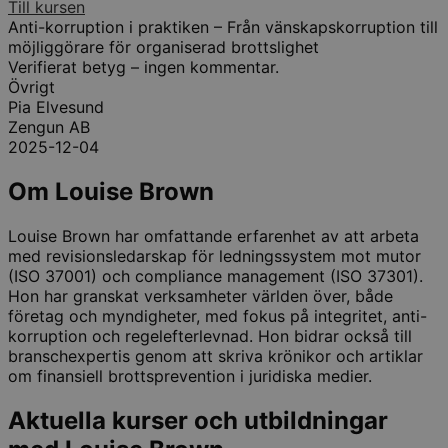
Till kursen
N
Anti-korruption i praktiken – Från vänskapskorruption till
V
möjliggörare för organiserad brottslighet
Verifierat betyg – ingen kommentar.
Övrigt
Pia Elvesund
Zengun AB
2025-12-04
Om Louise Brown
Louise Brown har omfattande erfarenhet av att arbeta
med revisionsledarskap för ledningssystem mot mutor
(ISO 37001) och compliance management (ISO 37301).
Hon har granskat verksamheter världen över, både
företag och myndigheter, med fokus på integritet, anti-
korruption och regelefterlevnad. Hon bidrar också till
branschexpertis genom att skriva krönikor och artiklar
om finansiell brottsprevention i juridiska medier.
Aktuella kurser och utbildningar