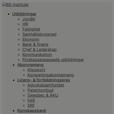
Utbildningar
Juridik
HR
Fastighet
Samhällsbyggnad
Ekonomi
Bank & finans
Chef & Ledarskap
Kommunikation
Företagsanpassade utbildningar
Abonnemang
Klippkort
Kompetensabonnemang
Licens- & fortbildningskrav
Advokatsamfundet
Patentombud
Swedsec & ÅKU
FAR
SRF
Kunskapsbank