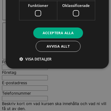
10 - 20
21 - 40
Funktioner
Oklassificerade
41 - 50
50+
Steg 4 - Välj eventuella tillägg
Digital kursdokumentation
ACCEPTERA ALLA
Fysisk kursdokumentation
Egen grafisk profil
Textning av kurs
AVVISA ALLT
Lunch
Fika
VISA DETALJER
För- och efternamn
Företag
E-postadress
Telefonnummer
Beskriv kort om vad kursen ska innehålla och vad ni vill
få ut av den.