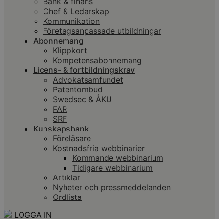
Bank & finans
Chef & Ledarskap
Kommunikation
Företagsanpassade utbildningar
Abonnemang
Klippkort
Kompetensabonnemang
Licens- & fortbildningskrav
Advokatsamfundet
Patentombud
Swedsec & ÅKU
FAR
SRF
Kunskapsbank
Föreläsare
Kostnadsfria webbinarier
Kommande webbinarium
Tidigare webbinarium
Artiklar
Nyheter och pressmeddelanden
Ordlista
LOGGA IN