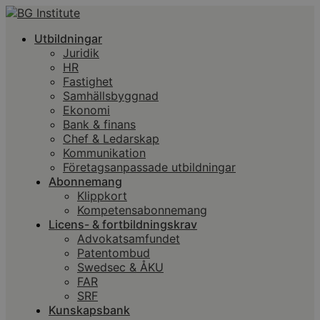
Utbildningar
Juridik
HR
Fastighet
Samhällsbyggnad
Ekonomi
Bank & finans
Chef & Ledarskap
Kommunikation
Företagsanpassade utbildningar
Abonnemang
Klippkort
Kompetensabonnemang
Licens- & fortbildningskrav
Advokatsamfundet
Patentombud
Swedsec & ÅKU
FAR
SRF
Kunskapsbank