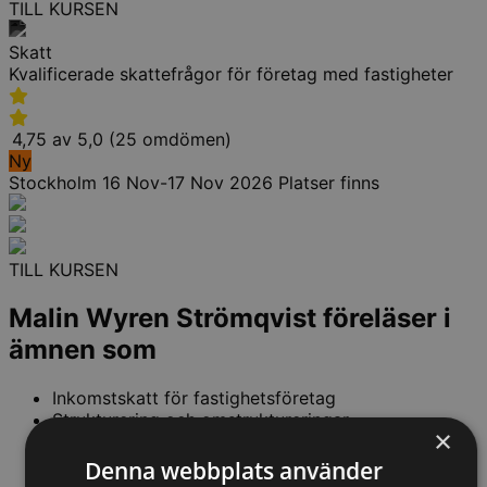
TILL KURSEN
Skatt
Kvalificerade skattefrågor för företag med fastigheter
4,75 av 5,0 (25 omdömen)
Ny
Stockholm
16 Nov-17 Nov 2026
Platser finns
TILL KURSEN
Malin Wyren Strömqvist föreläser i
ämnen som
Inkomstskatt för fastighetsföretag
Strukturering och omstruktureringar
×
Transaktioner och projektutveckling
Klassificering och kostnadsföring i
Denna webbplats använder
skattehänseende