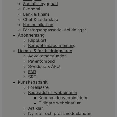
Samhällsbyggnad
Ekonomi
Bank & finans
Chef & Ledarskap
Kommunikation
Företagsanpassade utbildningar
Abonnemang
Klippkort
Kompetensabonnemang
Licens- & fortbildningskrav
Advokatsamfundet
Patentombud
Swedsec & ÅKU
FAR
SRF
Kunskapsbank
Föreläsare
Kostnadsfria webbinarier
Kommande webbinarium
Tidigare webbinarium
Artiklar
Nyheter och pressmeddelanden