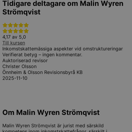
Tidigare deltagare om Malin Wyren
Strömqvist
4,17 av 5,0
5
Till kursen
T
Inkomstskattemässiga aspekter vid omstruktureringar
Verifierat betyg – ingen kommentar.
B
Auktoriserad revisor
k
Christer Olsson
k
Önnheim & Olsson Revisionsbyrå KB
2025-11-10
A
Om Malin Wyren Strömqvist
Malin Wyren Strömqvist är jurist med särskild
kompetens inom inkomstskattefrågor, särskilt i