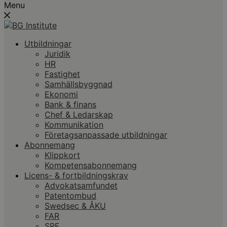
Menu
Utbildningar
Juridik
HR
Fastighet
Samhällsbyggnad
Ekonomi
Bank & finans
Chef & Ledarskap
Kommunikation
Företagsanpassade utbildningar
Abonnemang
Klippkort
Kompetensabonnemang
Licens- & fortbildningskrav
Advokatsamfundet
Patentombud
Swedsec & ÅKU
FAR
SRF