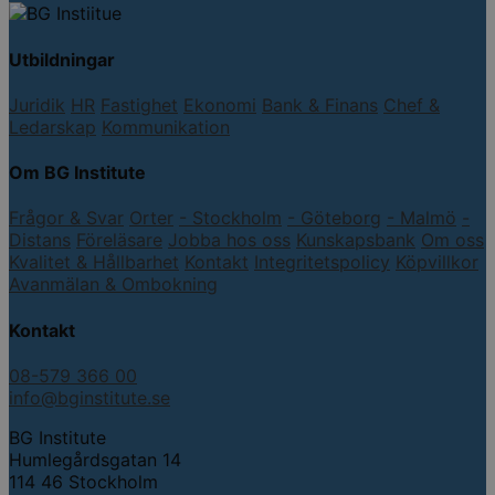
Utbildningar
Juridik
HR
Fastighet
Ekonomi
Bank & Finans
Chef &
Ledarskap
Kommunikation
Om BG Institute
Frågor & Svar
Orter
- Stockholm
- Göteborg
- Malmö
-
Distans
Föreläsare
Jobba hos oss
Kunskapsbank
Om oss
Kvalitet & Hållbarhet
Kontakt
Integritetspolicy
Köpvillkor
Avanmälan & Ombokning
Kontakt
08-579 366 00
info@bginstitute.se
BG Institute
Humlegårdsgatan 14
114 46 Stockholm