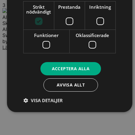
3
Strikt
Prestanda
Inriktning
nödvändigt
Alexander Sjöwall
Skattejurist
Alexander är verksam som skattejurist på Bloc Tax
Funktioner
Oklassificerade
Sweden AB med särskild inriktning mot fastighets- och
byggsektorn. Utbildad jurist och...
Läs mer
ACCEPTERA ALLA
AVVISA ALLT
VISA DETALJER