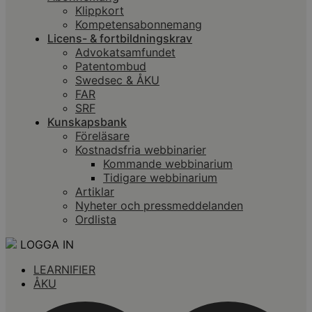
Klippkort
Kompetensabonnemang
Licens- & fortbildningskrav
Advokatsamfundet
Patentombud
Swedsec & ÅKU
FAR
SRF
Kunskapsbank
Föreläsare
Kostnadsfria webbinarier
Kommande webbinarium
Tidigare webbinarium
Artiklar
Nyheter och pressmeddelanden
Ordlista
LOGGA IN
LEARNIFIER
ÅKU