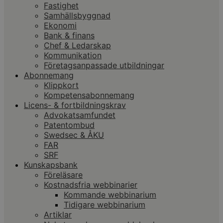
Fastighet
Samhällsbyggnad
Ekonomi
Bank & finans
Chef & Ledarskap
Kommunikation
Företagsanpassade utbildningar
Abonnemang
Klippkort
Kompetensabonnemang
Licens- & fortbildningskrav
Advokatsamfundet
Patentombud
Swedsec & ÅKU
FAR
SRF
Kunskapsbank
Föreläsare
Kostnadsfria webbinarier
Kommande webbinarium
Tidigare webbinarium
Artiklar