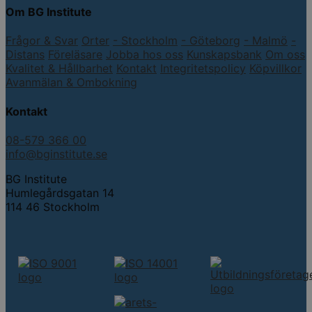
Om BG Institute
Frågor & Svar
Orter
- Stockholm
- Göteborg
- Malmö
-
Distans
Föreläsare
Jobba hos oss
Kunskapsbank
Om oss
Kvalitet & Hållbarhet
Kontakt
Integritetspolicy
Köpvillkor
Avanmälan & Ombokning
Kontakt
08-579 366 00
info@bginstitute.se
BG Institute
Humlegårdsgatan 14
114 46 Stockholm