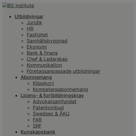
Utbildningar
Juridik
HR
Fastighet
Samhällsbyggnad
Ekonomi
Bank & finans
Chef & Ledarskap
Kommunikation
Företagsanpassade utbildningar
Abonnemang
Klippkort
Kompetensabonnemang
Licens- & fortbildningskrav
Advokatsamfundet
Patentombud
Swedsec & ÅKU
FAR
SRF
Kunskapsbank