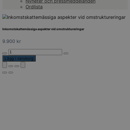
Nyheter och pressmeddelanden
Ordlista
Inkomstskattemässiga aspekter vid omstruktureringar
9.900
kr
Inkomstskattemässiga
aspekter
Lägg i varukorg
vid
omstruktureringar
mängd