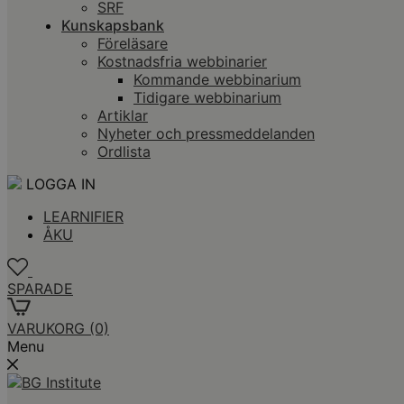
SRF
Kunskapsbank
Föreläsare
Kostnadsfria webbinarier
Kommande webbinarium
Tidigare webbinarium
Artiklar
Nyheter och pressmeddelanden
Ordlista
LOGGA IN
LEARNIFIER
ÅKU
SPARADE
VARUKORG
(0)
Menu