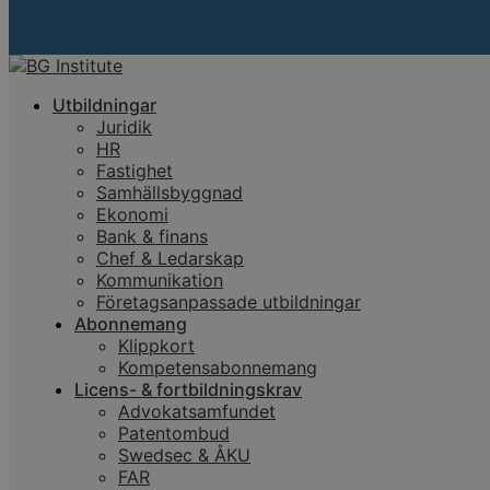
Utbildningar
Juridik
HR
Fastighet
Samhällsbyggnad
Ekonomi
Bank & finans
Chef & Ledarskap
Kommunikation
Företagsanpassade utbildningar
Abonnemang
Klippkort
Kompetensabonnemang
Licens- & fortbildningskrav
Advokatsamfundet
Patentombud
Swedsec & ÅKU
FAR