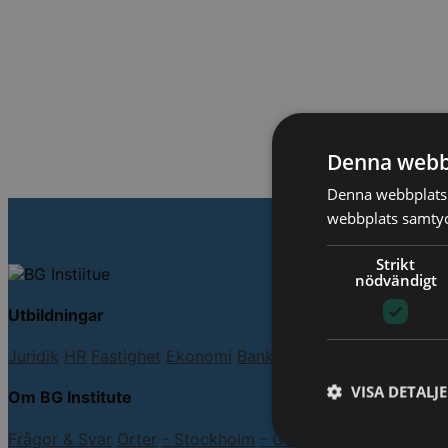
Denna webb
Denna webbplats 
webbplats samtyck
Strikt
nödvändigt
Utbildningar
Juridik
HR
Fastighet
Ekonomi
Bank & Finans
Chef & Leda
VISA DETALJ
Om BG Institute
Frågor & Svar
Orter
- Stockholm
- Göteborg
- Malmö
- D