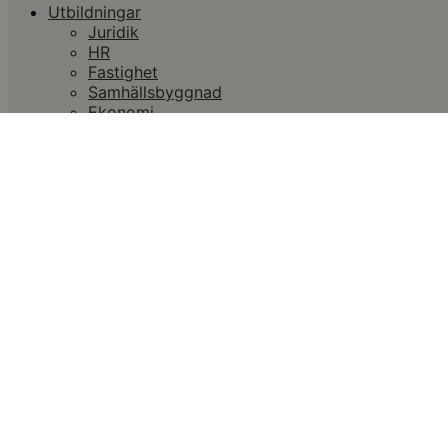
Utbildningar
Juridik
HR
Fastighet
Samhällsbyggnad
Ekonomi
Bank & finans
Chef & Ledarskap
Kommunikation
Företagsanpassade utbildningar
Abonnemang
Klippkort
Kompetensabonnemang
Licens- & fortbildningskrav
Advokatsamfundet
Patentombud
Swedsec & ÅKU
FAR
SRF
Kunskapsbank
Föreläsare
Kostnadsfria webbinarier