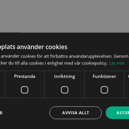
plats använder cookies
använder cookies för att förbättra användarupplevelsen. Genom 
er du till alla cookies i enlighet med vår cookiepolicy.
Läs mer
Prestanda
Inriktning
Funktioner
rskap
Kommunikation
ER
AVVISA ALLT
ACCE
istans
Föreläsare
Jobba hos oss
Kunskapsbank
Om oss
Kval