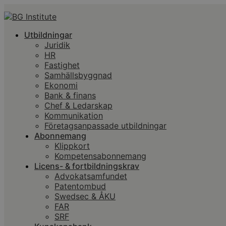
Utbildningar
Juridik
HR
Fastighet
Samhällsbyggnad
Ekonomi
Bank & finans
Chef & Ledarskap
Kommunikation
Företagsanpassade utbildningar
Abonnemang
Klippkort
Kompetensabonnemang
Licens- & fortbildningskrav
Advokatsamfundet
Patentombud
Swedsec & ÅKU
FAR
SRF