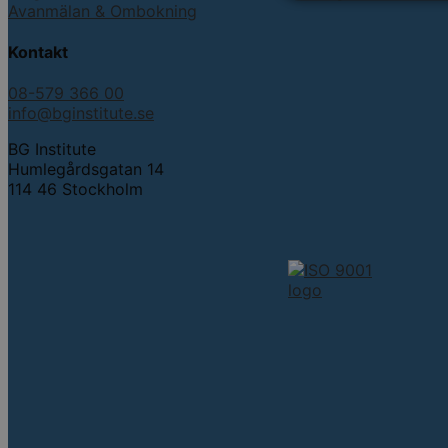
Avanmälan & Ombokning
Kontakt
08-579 366 00
info@bginstitute.se
BG Institute
Humlegårdsgatan 14
114 46 Stockholm