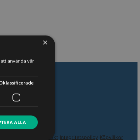
×
att använda vår
Oklassificerade
PTERA ALLA
itet & Hållbarhet
Kontakt
Integritetspolicy
Köpvillkor