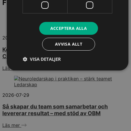
Fler quiz och nyheter
HR & Ledarskap
ACCEPTERA ALLA
2026-08-05
AVVISA ALLT
Konflikthantering med Nonviolent
Communication
VISA DETALJER
Läs mer
Ledarskap
2026-07-29
Så skapar du team som samarbetar och
levererar resultat – med stöd av OBM
Läs mer