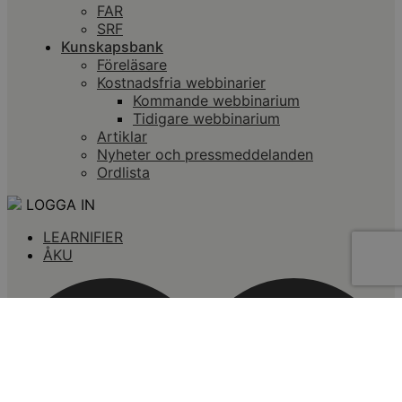
FAR
SRF
Kunskapsbank
Föreläsare
Kostnadsfria webbinarier
Kommande webbinarium
Tidigare webbinarium
Artiklar
Nyheter och pressmeddelanden
Ordlista
LOGGA IN
LEARNIFIER
ÅKU