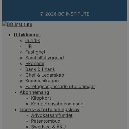
© 2026 BG INSTITUTE
Utbildningar
Juridik
HR
Fastighet
Samhällsbyggnad
Ekonomi
Bank & finans
Chef & Ledarskap
Kommunikation
Företagsanpassade utbildningar
Abonnemang
Klippkort
Kompetensabonnemang
Licens- & fortbildningskrav
Advokatsamfundet
Patentombud
Swedsec & ÅKU