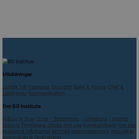
Utbildningar
Juridik
HR
Fastighet
Ekonomi
Bank & Finans
Chef &
Ledarskap
Kommunikation
Om BG Institute
Frågor & Svar
Orter
- Stockholm
- Göteborg
- Malmö
-
Distans
Föreläsare
Jobba hos oss
Kunskapsbank
Om oss
Kvalitet & Hållbarhet
Kontakt
Integritetspolicy
Köpvillkor
Avanmälan & Ombokning