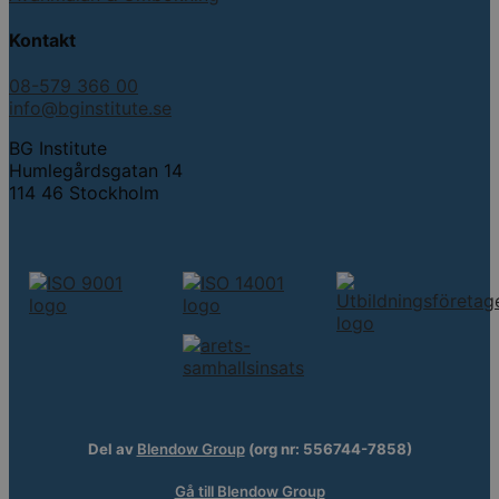
Kontakt
08-579 366 00
info@bginstitute.se
BG Institute
Humlegårdsgatan 14
114 46 Stockholm
Del av
Blendow Group
(org nr: 556744-7858)
Gå till Blendow Group