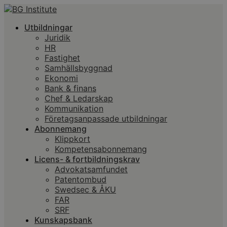
Utbildningar
Juridik
HR
Fastighet
Samhällsbyggnad
Ekonomi
Bank & finans
Chef & Ledarskap
Kommunikation
Företagsanpassade utbildningar
Abonnemang
Klippkort
Kompetensabonnemang
Licens- & fortbildningskrav
Advokatsamfundet
Patentombud
Swedsec & ÅKU
FAR
SRF
Kunskapsbank