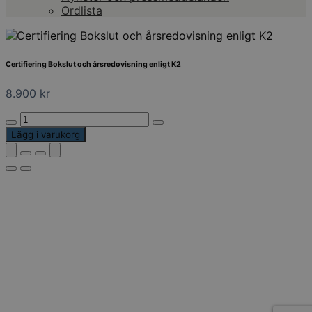
Ordlista
Certifiering Bokslut och årsredovisning enligt K2
8.900
kr
Certifiering
Bokslut
Lägg i varukorg
och
årsredovisning
enligt
K2
mängd