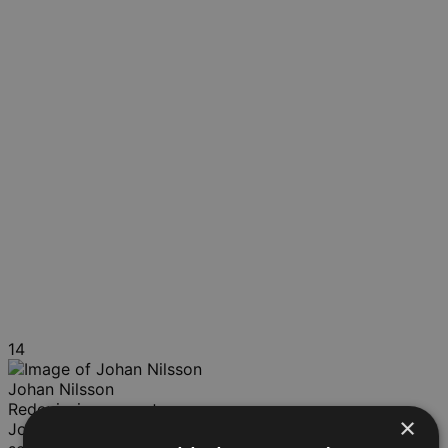
14
Johan Nilsson
Redovisningsexpert
×
Johan Nilsson har arbetat på Finansinspektionen som