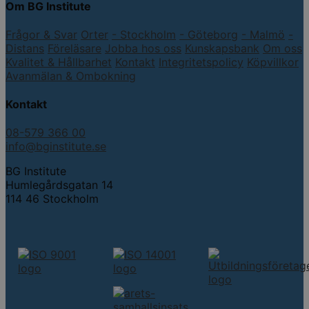
Om BG Institute
Frågor & Svar
Orter
- Stockholm
- Göteborg
- Malmö
-
Distans
Föreläsare
Jobba hos oss
Kunskapsbank
Om oss
Kvalitet & Hållbarhet
Kontakt
Integritetspolicy
Köpvillkor
Avanmälan & Ombokning
Kontakt
08-579 366 00
info@bginstitute.se
BG Institute
Humlegårdsgatan 14
114 46 Stockholm