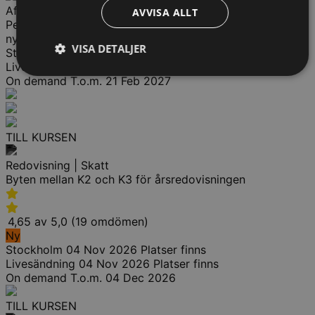
Affärsjuridik | AML | Compliance | Redovisning
AVVISA ALLT
Penningtvätt för revisorer och redovisningskonsulter –
nyheter, praxis och tillsyn
VISA DETALJER
Stockholm
23 Nov 2026
Fåtal platser
Livesändning
23 Nov 2026
Fåtal platser
On demand
T.o.m. 21 Feb 2027
TILL KURSEN
Redovisning | Skatt
Byten mellan K2 och K3 för årsredovisningen
4,65 av 5,0 (19 omdömen)
Ny
Stockholm
04 Nov 2026
Platser finns
Livesändning
04 Nov 2026
Platser finns
On demand
T.o.m. 04 Dec 2026
TILL KURSEN