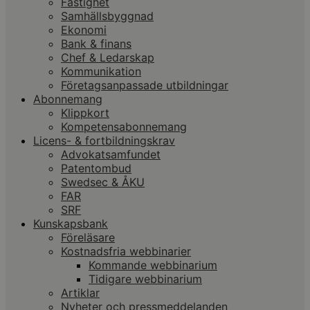
Fastighet
Samhällsbyggnad
Ekonomi
Bank & finans
Chef & Ledarskap
Kommunikation
Företagsanpassade utbildningar
Abonnemang
Klippkort
Kompetensabonnemang
Licens- & fortbildningskrav
Advokatsamfundet
Patentombud
Swedsec & ÅKU
FAR
SRF
Kunskapsbank
Föreläsare
Kostnadsfria webbinarier
Kommande webbinarium
Tidigare webbinarium
Artiklar
Nyheter och pressmeddelanden