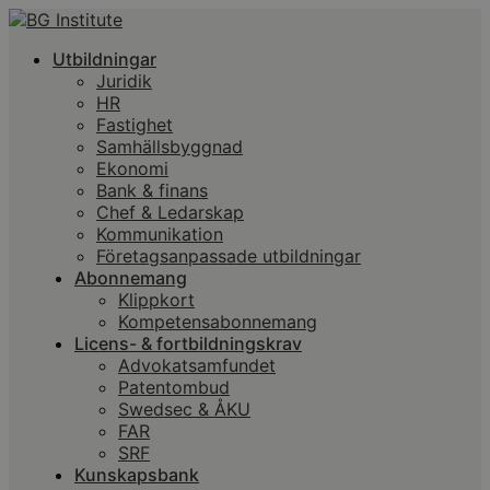
Utbildningar
Juridik
HR
Fastighet
Samhällsbyggnad
Ekonomi
Bank & finans
Chef & Ledarskap
Kommunikation
Företagsanpassade utbildningar
Abonnemang
Klippkort
Kompetensabonnemang
Licens- & fortbildningskrav
Advokatsamfundet
Patentombud
Swedsec & ÅKU
FAR
SRF
Kunskapsbank