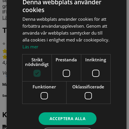
senior redovisningsexpert och enhetschef där han
Denna webbplats använder
granskade att börsbolagens finansiella rapporter följde
cookies
IFRS....
Läs mer
Denna webbplats använder cookies för att
förbättra användarupplevelsen. Genom att
Tidigare deltagare om kursen
använda vår webbplats samtycker du till
alla cookies i enlighet med vår cookiepolicy.
⭐ 4,88 av 5,0 (5 omdömen)
Läs mer
Strikt
Prestanda
Inriktning
4,8 av 5,0
nödvändigt
Verifierat betyg - ingen kommentar.
Mathias Ohlsson
Funktioner
Oklassificerade
Serkon i Vellinge AB
Kurser för dig
ACCEPTERA ALLA