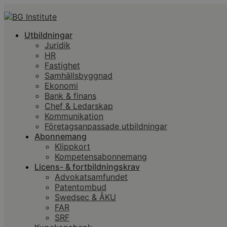
Utbildningar
Juridik
HR
Fastighet
Samhällsbyggnad
Ekonomi
Bank & finans
Chef & Ledarskap
Kommunikation
Företagsanpassade utbildningar
Abonnemang
Klippkort
Kompetensabonnemang
Licens- & fortbildningskrav
Advokatsamfundet
Patentombud
Swedsec & ÅKU
FAR
SRF