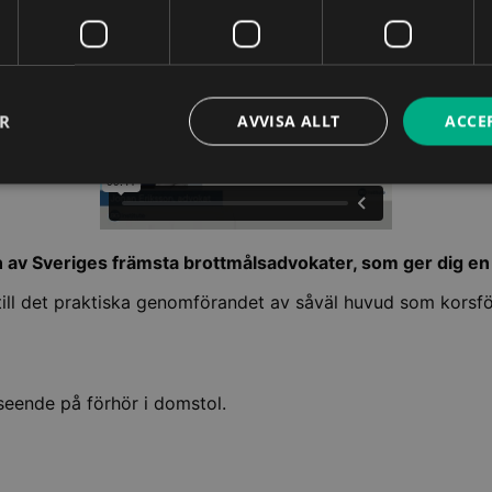
ER
AVVISA ALLT
ACCE
 av Sveriges främsta brottmålsadvokater, som ger dig en
r till det praktiska genomförandet av såväl huvud som kors
seende på förhör i domstol.