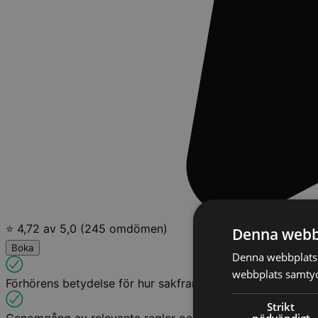
⭐ 4,72 av 5,0 (245 omdömen)
Denna webb
Boka
Denna webbplats 
webbplats samtyck
Förhörens betydelse för hur sakframställning
Strikt
nödvändigt