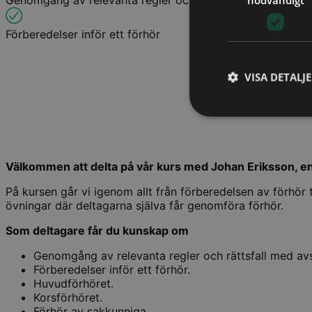
Genomgång av relevanta regler och rättsfall
Förberedelser inför ett förhör
VISA DETALJ
Välkommen att delta på vår kurs med Johan Eriksson, en
På kursen går vi igenom allt från förberedelsen av förhö
övningar där deltagarna själva får genomföra förhör.
Som deltagare får du kunskap om
Genomgång av relevanta regler och rättsfall med av
Förberedelser inför ett förhör.
Huvudförhöret.
Korsförhöret.
Förhör av sakkunniga.