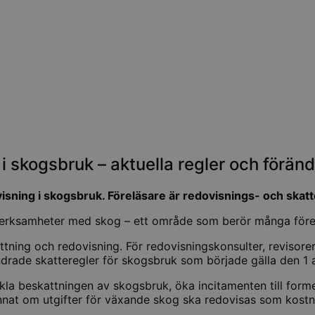
i skogsbruk – aktuella regler och föränd
isning i skogsbruk. Föreläsare är redovisnings- och skat
verksamheter med skog – ett område som berör många föret
ning och redovisning. För redovisningskonsulter, revisorer 
ndrade skatteregler för skogsbruk som började gälla den 1 a
nkla beskattningen av skogsbruk, öka incitamenten till form
annat om utgifter för växande skog ska redovisas som kostnad