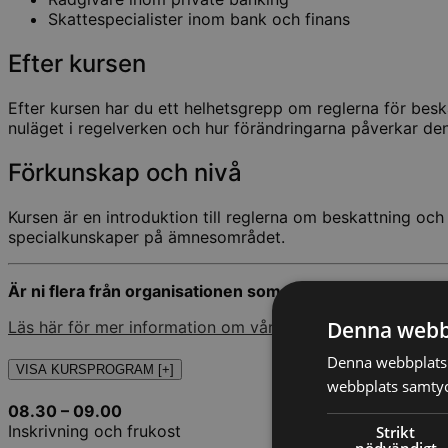
Skattespecialister inom bank och finans
Efter kursen
Efter kursen har du ett helhetsgrepp om reglerna för beska
nuläget i regelverken och hur förändringarna påverkar den
Förkunskap och nivå
Kursen är en introduktion till reglerna om beskattning o
specialkunskaper på ämnesområdet.
Är ni flera från organisationen som är intresserade av 
Denna webb
Läs här för mer information om våra organisationsanpassa
Denna webbplats 
VISA KURSPROGRAM [+]
webbplats samtyck
08.30 – 09.00
Inskrivning och frukost
Strikt
nödvändigt