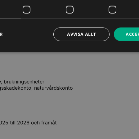
rättsfall
en om redovisning av växande skog
ER
AVVISA ALLT
ACCE
v, brukningsenheter
ogsskadekonto, naturvårdskonto
025 till 2026 och framåt