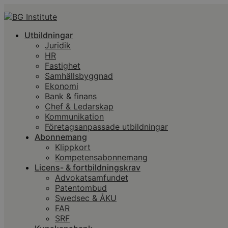
Utbildningar
Juridik
HR
Fastighet
Samhällsbyggnad
Ekonomi
Bank & finans
Chef & Ledarskap
Kommunikation
Företagsanpassade utbildningar
Abonnemang
Klippkort
Kompetensabonnemang
Licens- & fortbildningskrav
Advokatsamfundet
Patentombud
Swedsec & ÅKU
FAR
SRF