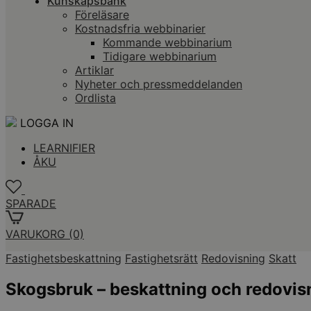
Kunskapsbank
Föreläsare
Kostnadsfria webbinarier
Kommande webbinarium
Tidigare webbinarium
Artiklar
Nyheter och pressmeddelanden
Ordlista
LOGGA IN
LEARNIFIER
ÅKU
SPARADE
VARUKORG
(0)
Fastighetsbeskattning
Fastighetsrätt
Redovisning
Skatt
Skogsbruk – beskattning och redovis