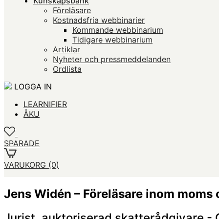
Kunskapsbank
Föreläsare
Kostnadsfria webbinarier
Kommande webbinarium
Tidigare webbinarium
Artiklar
Nyheter och pressmeddelanden
Ordlista
LOGGA IN
LEARNIFIER
ÅKU
SPARADE
VARUKORG
(0)
Jens Widén – Föreläsare inom moms o
Jurist, auktoriserad skatterådgivare -