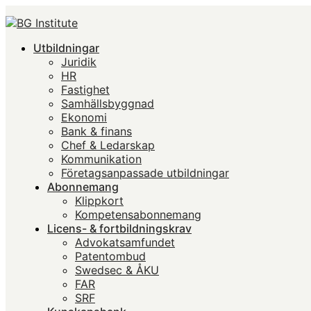
Utbildningar
Juridik
HR
Fastighet
Samhällsbyggnad
Ekonomi
Bank & finans
Chef & Ledarskap
Kommunikation
Företagsanpassade utbildningar
Abonnemang
Klippkort
Kompetensabonnemang
Licens- & fortbildningskrav
Advokatsamfundet
Patentombud
Swedsec & ÅKU
FAR
SRF