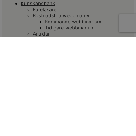
Kunskapsbank
Föreläsare
Kostnadsfria webbinarier
Kommande webbinarium
Tidigare webbinarium
Artiklar
Nyheter och pressmeddelanden
Ordlista
LOGGA IN
LEARNIFIER
ÅKU