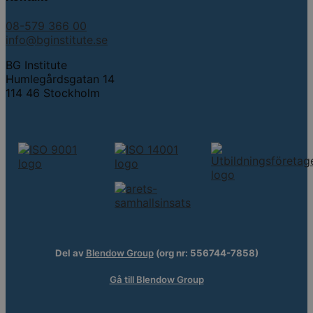
08-579 366 00
info@bginstitute.se
BG Institute
Humlegårdsgatan 14
114 46 Stockholm
Del av
Blendow Group
(org nr: 556744-7858)
Gå till Blendow Group