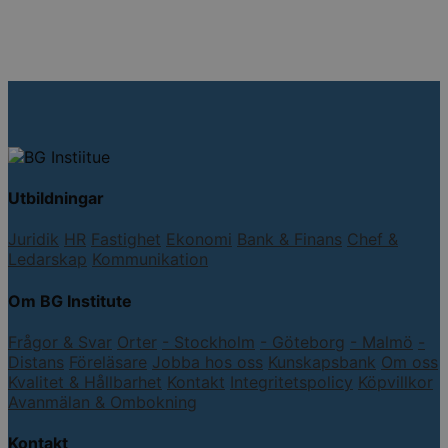
Utbildningar
Juridik
HR
Fastighet
Ekonomi
Bank & Finans
Chef &
Ledarskap
Kommunikation
Om BG Institute
Frågor & Svar
Orter
- Stockholm
- Göteborg
- Malmö
-
Distans
Föreläsare
Jobba hos oss
Kunskapsbank
Om oss
Kvalitet & Hållbarhet
Kontakt
Integritetspolicy
Köpvillkor
Avanmälan & Ombokning
Kontakt