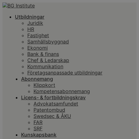
Utbildningar
Juridik
HR
Fastighet
Samhällsbyggnad
Ekonomi
Bank & finans
Chef & Ledarskap
Kommunikation
Företagsanpassade utbildningar
Abonnemang
Klippkort
Kompetensabonnemang
Licens- & fortbildningskrav
Advokatsamfundet
Patentombud
Swedsec & ÅKU
FAR
SRF
Kunskapsbank