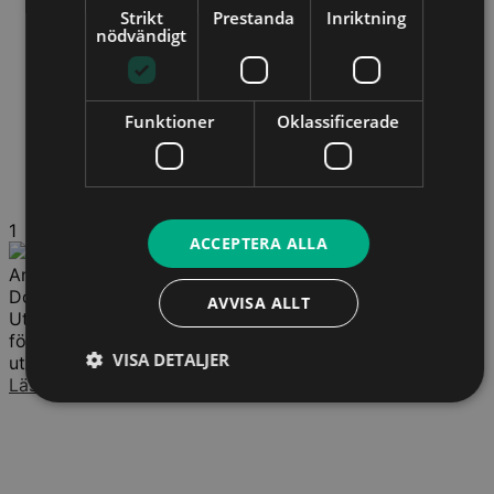
Strikt
Prestanda
Inriktning
nödvändigt
Funktioner
Oklassificerade
1
ACCEPTERA ALLA
Andrea Sundstrand
Docent
AVVISA ALLT
Utöver sin undervisning i Sverige har Andrea även
föreläst vid internationella universitet och bidragit till
VISA DETALJER
utvecklingen av upphandlingsrätten på europeisk...
Läs mer