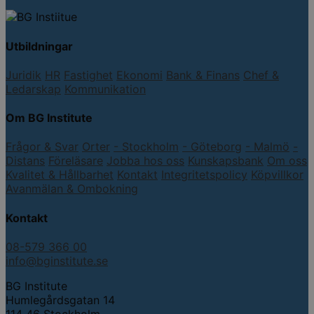
Utbildningar
Juridik
HR
Fastighet
Ekonomi
Bank & Finans
Chef &
Ledarskap
Kommunikation
Om BG Institute
Frågor & Svar
Orter
- Stockholm
- Göteborg
- Malmö
-
Distans
Föreläsare
Jobba hos oss
Kunskapsbank
Om oss
Kvalitet & Hållbarhet
Kontakt
Integritetspolicy
Köpvillkor
Avanmälan & Ombokning
Kontakt
08-579 366 00
info@bginstitute.se
BG Institute
Humlegårdsgatan 14
114 46 Stockholm