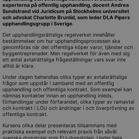
experterna på offentlig upphandling,
docent Andrea
Sundstrand vid Juridicum på Stockholms universitet
och advokat Charlotte Brunlid, som leder DLA Pipers
upphandlingsgrupp i Sverige.
Det upphandlingsrättsliga regelverket innehåller
bestämmelser om hur upphandlingsprocessen ska
genomföras när det offentliga köper varor, tjänster och
byggentreprenader. Men regelverket för även med sig
ett antal avtalrättsliga frågeställningar vars svar inte
alltid är klara.
Under dagen behandlas olika typer av avtalsrättsliga
frågor som uppstår i samband med en offentlig
upphandling och offentliga kontrakt. Som exempel kan
nämnas kontakter innan en upphandling inleds,
förhandlingar under förfarandet, olika typer av ramavtal
och kontrakt i LOU och ändringar i och överprövning av
offentliga kontrakt.
Kursens olika delar presenteras tillsammans med
praktiska exempel och relevant praxis från såväl
svenska domstolar som EU-domstolen. Under hela