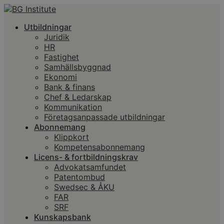
Utbildningar
Juridik
HR
Fastighet
Samhällsbyggnad
Ekonomi
Bank & finans
Chef & Ledarskap
Kommunikation
Företagsanpassade utbildningar
Abonnemang
Klippkort
Kompetensabonnemang
Licens- & fortbildningskrav
Advokatsamfundet
Patentombud
Swedsec & ÅKU
FAR
SRF
Kunskapsbank