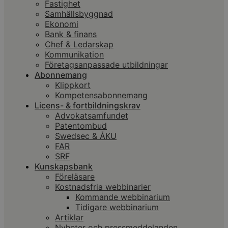
Fastighet
Samhällsbyggnad
Ekonomi
Bank & finans
Chef & Ledarskap
Kommunikation
Företagsanpassade utbildningar
Abonnemang
Klippkort
Kompetensabonnemang
Licens- & fortbildningskrav
Advokatsamfundet
Patentombud
Swedsec & ÅKU
FAR
SRF
Kunskapsbank
Föreläsare
Kostnadsfria webbinarier
Kommande webbinarium
Tidigare webbinarium
Artiklar
Nyheter och pressmeddelanden