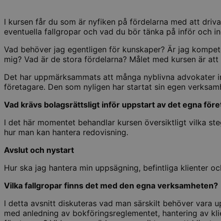
I kursen får du som är nyfiken på fördelarna med att dri
eventuella fallgropar och vad du bör tänka på inför och
Vad behöver jag egentligen för kunskaper? Är jag kompeten
mig? Vad är de stora fördelarna? Målet med kursen är att 
Det har uppmärksammats att många nyblivna advokater inte
företagare. Den som nyligen har startat sin egen verksamhe
Vad krävs bolagsrättsligt inför uppstart av det egna för
I det här momentet behandlar kursen översiktligt vilka ste
hur man kan hantera redovisning.
Avslut och nystart
Hur ska jag hantera min uppsägning, befintliga klienter oc
Vilka fallgropar finns det med den egna verksamheten?
I detta avsnitt diskuteras vad man särskilt behöver var
med anledning av bokföringsreglementet, hantering av kl