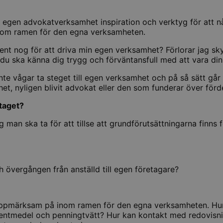
va egen advokatverksamhet inspiration och verktyg för att 
 inom ramen för den egna verksamheten.
t nog för att driva min egen verksamhet? Förlorar jag skydd
du ska känna dig trygg och förväntansfull med att vara din
 vågar ta steget till egen verksamhet och på så sätt går 
t, nyligen blivit advokat eller den som funderar över förde
etaget?
g man ska ta för att tillse att grundförutsättningarna finns
h övergången från anställd till egen företagare?
a uppmärksam på inom ramen för den egna verksamheten. Hur
ientmedel och penningtvätt? Hur kan kontakt med redovisni