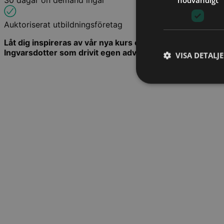
30 dagar on demand ingår
Auktoriserat utbildningsföretag
Låt dig inspireras av vår nya kurs och bli trygg i att vå
Ingvarsdotter som drivit egen advokatbyrå sedan dagen
VISA DETALJ