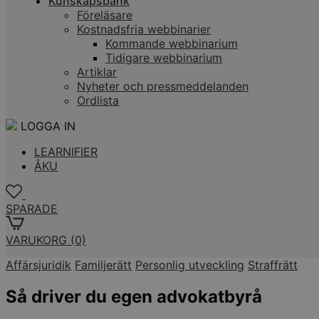
Kunskapsbank
Föreläsare
Kostnadsfria webbinarier
Kommande webbinarium
Tidigare webbinarium
Artiklar
Nyheter och pressmeddelanden
Ordlista
LOGGA IN
LEARNIFIER
ÅKU
SPARADE
VARUKORG
(0)
Affärsjuridik
Familjerätt
Personlig utveckling
Straffrätt
Så driver du egen advokatbyrå