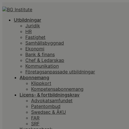
Utbildningar
Juridik
HR
Fastighet
Samhällsbyggnad
Ekonomi
Bank & finans
Chef & Ledarskap
Kommunikation
Företagsanpassade utbildningar
Abonnemang
Klippkort
Kompetensabonnemang
Licens- & fortbildningskrav
Advokatsamfundet
Patentombud
Swedsec & ÅKU
FAR
SRF