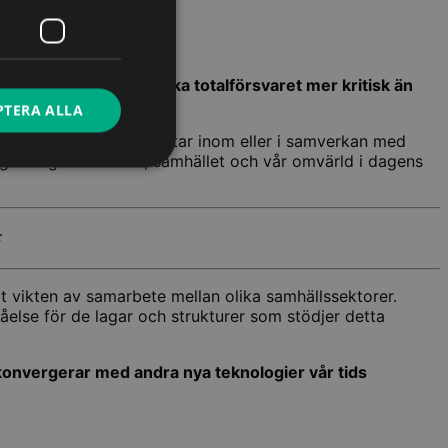
rståelsen av det svenska totalförsvaret mer kritisk än
PTERA ALLA
sering för alla som arbetar inom eller i samverkan med
n egna organisationen, samhället och vår omvärld i dagens
⭐
t vikten av samarbete mellan olika samhällssektorer.
else för de lagar och strukturer som stödjer detta
m konvergerar med andra nya teknologier vår tids