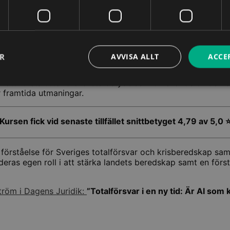
e pågående erfarenheterna från konflikten i Ukraina, är fö
ER
AVVISA ALLT
ACCE
s roll och funktion, med fokus på lagar, ledning och organi
m att förstå totalförsvarets betydelse i förhållande till de
r framtida utmaningar.
Kursen fick vid senaste tillfället snittbetyget 4,79 av 5,0 
förståelse för Sveriges totalförsvar och krisberedskap sam
as egen roll i att stärka landets beredskap samt en förstå
ström i Dagens Juridik:
”Totalförsvar i en ny tid: Är AI so