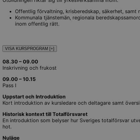
Utbildningen riktar sig till yrkesverksamma inom:
Offentlig förvaltning, krisberedskap, säkerhet, samt
Kommunala tjänstemän, regionala beredskapssamordnar
inom offentlig rätt.
VISA KURSPROGRAM [+]
08.30 – 09.00
Inskrivning och frukost
09.00 – 10.15
Pass I
Uppstart och Introduktion
Kort introduktion av kursledare och deltagare samt översi
Historisk kontext till Totalförsvaret
En introduktion som belyser hur Sveriges totalförsvar utv
hot.
Nuläge