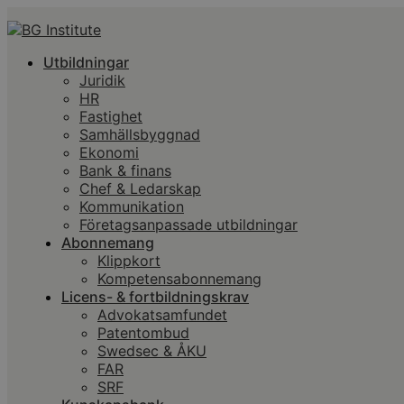
Utbildningar
Juridik
HR
Fastighet
Samhällsbyggnad
Ekonomi
Bank & finans
Chef & Ledarskap
Kommunikation
Företagsanpassade utbildningar
Abonnemang
Klippkort
Kompetensabonnemang
Licens- & fortbildningskrav
Advokatsamfundet
Patentombud
Swedsec & ÅKU
FAR
SRF