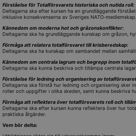
Förståelse för Totalförsvarets historiska och nutida roll:
Deltagarna ska efter kursen ha en grundläggande förståels
inklusive konsekvenserna av Sveriges NATO-medlemskap
Kännedom om moderna hot och gråzonskonflikter:
Deltagarna ska ha grundläggande kunskap om gråzon, hyb
Förmåga att relatera totalförsvaret till krisberedskap:
Deltagarna ska ha kunskap om sambandet mellan samhället
Kännedom om centrala lagrum och begrepp inom totalfö
Deltagarna ska kunna beskriva och tillämpa centrala laga
Förståelse för ledning och organisering av totalförsvaret
Deltagarna ska förstå hur ledning och organisering sker in
roller och uppgifter i olika skeden, samt kunna beskriva h
Förmåga att reflektera över totalförsvarets roll och til
Deltagarna ska efter kursen kunna reflektera över hur to
praktiska åtgärder.
Vem bör delta: