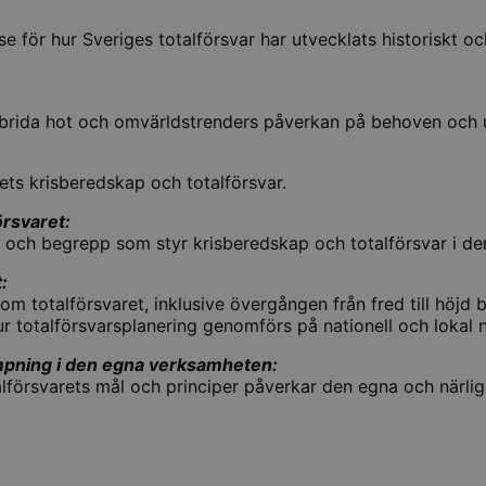
e för hur Sveriges totalförsvar har utvecklats historiskt o
.
rida hot och omvärldstrenders påverkan på behoven och ut
s krisberedskap och totalförsvar.
rsvaret:
r och begrepp som styr krisberedskap och totalförsvar i d
:
om totalförsvaret, inklusive övergången från fred till höjd 
ur totalförsvarsplanering genomförs på nationell och lokal n
lämpning i den egna verksamheten:
talförsvarets mål och principer påverkar den egna och närl