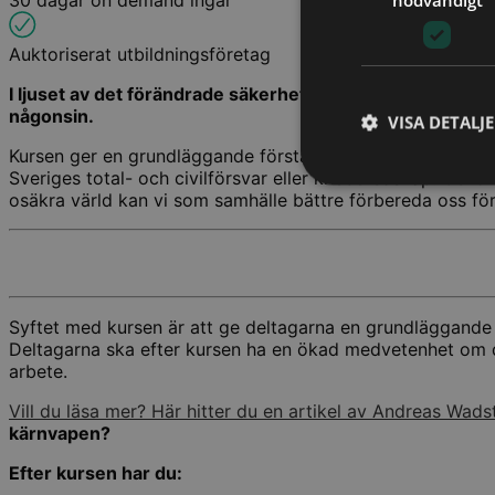
30 dagar on demand ingår
Auktoriserat utbildningsföretag
I ljuset av det förändrade säkerhetsläget i Europa och d
någonsin.
VISA DETALJ
Kursen ger en grundläggande förståelse för totalförsvaret
Sveriges total- och civilförsvar eller krisberedskap. Geno
osäkra värld kan vi som samhälle bättre förbereda oss fö
Syftet med kursen är att ge deltagarna en grundläggande 
Deltagarna ska efter kursen ha en ökad medvetenhet om der
arbete.
Vill du läsa mer? Här hitter du en artikel av Andreas Wad
kärnvapen?
Efter kursen har du: