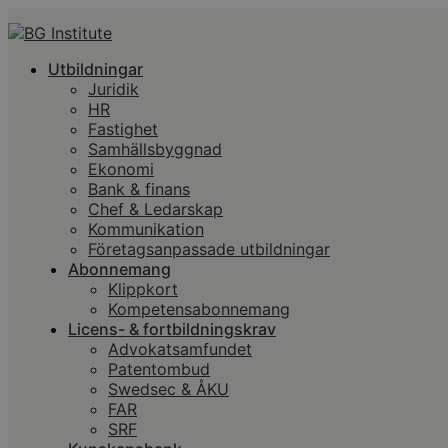
Utbildningar
Juridik
HR
Fastighet
Samhällsbyggnad
Ekonomi
Bank & finans
Chef & Ledarskap
Kommunikation
Företagsanpassade utbildningar
Abonnemang
Klippkort
Kompetensabonnemang
Licens- & fortbildningskrav
Advokatsamfundet
Patentombud
Swedsec & ÅKU
FAR
SRF