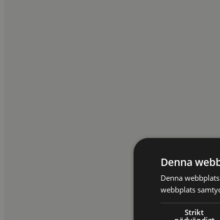
TILL KURSEN
Fastighetsrätt | Hyra & arrende
Bostadsrättsdagen
4,79 av 5,0 (30 omdömen)
Ny
Stockholm
11 Nov 2026
Fåtal platser
Livesändning
11 Nov 2026
Fåtal platser
On demand
T.o.m. 09 Feb 2027
TILL KURSEN
Denna webb
Affärsjuridik | AML | Compliance | Finansmarknadsrätt
AML-dagen
Denna webbplats 
webbplats samtyck
4,93 av 5,0 (10 omdömen)
Strikt
Stockholm
12 Nov 2026
Fåtal platser
nödvändigt