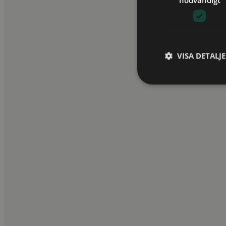
Livesändning
12 Nov 2026
Fåtal platser
On demand
T.o.m. 10 Feb 2027
TILL KURSEN
VISA DETALJ
Affärsjuridik | Företagsekonomi
Företagsekonomi för jurister
4,52 av 5,0 (17 omdömen)
Stockholm
23 Nov 2026
Fåtal platser
Livesändning
23 Nov 2026
Fåtal platser
On demand
T.o.m. 23 Dec 2026
TILL KURSEN
Personlig utveckling | Presentationsteknik
Personlig styrka & effektivitet i din roll som jurist
Ny
Stockholm
26 Nov 2026
Platser finns
Livesändning
26 Nov 2026
Platser finns