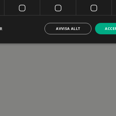
ER
AVVISA ALLT
ACCE