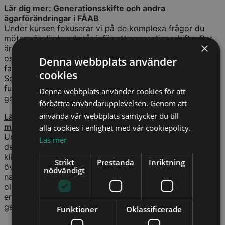
Lär dig mer: Generationsskifte och andra
ägarförändringar i FÅAB
Under kursen fokuserar vi på de komplexa frågor du
möter när din kund står inför ett generationsskifte. Det
×
är ett känsligt ämne som de flesta ägare känner stor
osäkerhet inför – inte minst när skiftet sker inom
Denna webbplats använder
familjen. Behovet av stöd genom processen är stort.
cookies
Som rådgivare fyller du en viktig funktion om du kan
fungera som guide på vägen genom skiftet. Denna kurs
Denna webbplats använder cookies för att
ger dig verktyg för just detta.
förbättra användarupplevelsen. Genom att
använda vår webbplats samtycker du till
Lär dig mer: Generationsskifte – verktyg och
möjligheter
alla cookies i enlighet med vår cookiepolicy.
Under kursen, som i huvudsak omfattar de civilrättsliga
Läs mer
delarna, kommer vi att gå igenom hur man vägleder
klienten genom generationsskiftet, vilka olika
Strikt
Prestanda
Inriktning
överlåtelser former som föreligger, dess fördelar och
nödvändigt
nackdelar, vilka klausuler som kan vara lämpliga eller
olämpliga att avtalen innehåller samt upprättandet av
erforderliga handlingar och slutligen genomförandet av
generationsskiftet.
Funktioner
Oklassificerade