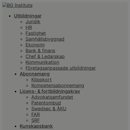
Utbildningar
Juridik
HR
Fastighet
Samhällsbyggnad
Ekonomi
Bank & finans
Chef & Ledarskap
Kommunikation
Företagsanpassade utbildningar
Abonnemang
Klippkort
Kompetensabonnemang
Licens- & fortbildningskrav
Advokatsamfundet
Patentombud
Swedsec & ÅKU
FAR
SRF
Kunskapsbank