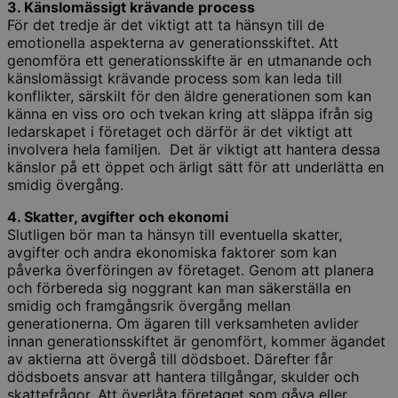
3. Känslomässigt krävande process
För det tredje är det viktigt att ta hänsyn till de
emotionella aspekterna av generationsskiftet. Att
genomföra ett generationsskifte är en utmanande och
känslomässigt krävande process som kan leda till
konflikter, särskilt för den äldre generationen som kan
känna en viss oro och tvekan kring att släppa ifrån sig
ledarskapet i företaget och därför är det viktigt att
involvera hela familjen. Det är viktigt att hantera dessa
känslor på ett öppet och ärligt sätt för att underlätta en
smidig övergång.
4. Skatter, avgifter och ekonomi
Slutligen bör man ta hänsyn till eventuella skatter,
avgifter och andra ekonomiska faktorer som kan
påverka överföringen av företaget. Genom att planera
och förbereda sig noggrant kan man säkerställa en
smidig och framgångsrik övergång mellan
generationerna. Om ägaren till verksamheten avlider
innan generationsskiftet är genomfört, kommer ägandet
av aktierna att övergå till dödsboet. Därefter får
dödsboets ansvar att hantera tillgångar, skulder och
skattefrågor. Att överlåta företaget som gåva eller