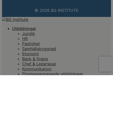
© 2026 BG INSTITUTE
Utbildningar
Juridik
HR
Fastighet
Samhällsbyggnad
Ekonomi
Bank & finans
Chef & Ledarskap
Kommunikation
Företagsanpassade utbildningar
Abonnemang
Klippkort
Kompetensabonnemang
Licens- & fortbildningskrav
Advokatsamfundet
Patentombud
Swedsec & ÅKU