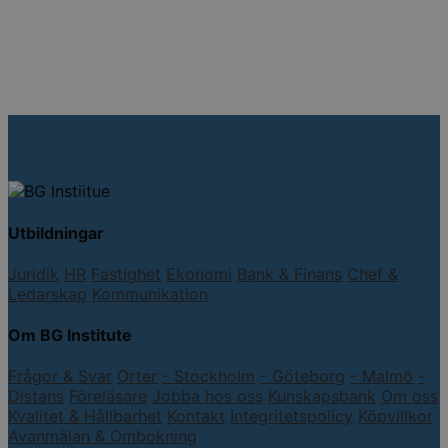
Utbildningar
Juridik
HR
Fastighet
Ekonomi
Bank & Finans
Chef &
Ledarskap
Kommunikation
Om BG Institute
Frågor & Svar
Orter
- Stockholm
- Göteborg
- Malmö
-
Distans
Föreläsare
Jobba hos oss
Kunskapsbank
Om oss
Kvalitet & Hållbarhet
Kontakt
Integritetspolicy
Köpvillkor
Avanmälan & Ombokning