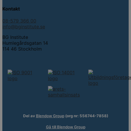
Kontakt
08-579 366 00
info@bginstitute.se
BG Institute
Humlegårdsgatan 14
114 46 Stockholm
Del av
Blendow Group
(org nr: 556744-7858)
Gå till Blendow Group