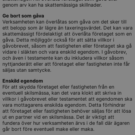
genom arv kan ha skattemässiga skillnader.
Ge bort som gåva
Verksamheten kan överlåtas som gåva om det sker till
ett belopp som är lägre än taxeringsvärdet. Det kan vara
skattemässigt fördelaktigt att överlåta företaget som en
gåva. Detta möjliggör också för att sätta villkor i
gåvobrevet, såsom att fastigheten eller företaget ska gå
vidare i släkten och vara enskild egendom. I gåvobrev,
och även i testamente kan du inkludera villkor såsom
nyttjanderätt eller att företaget eller fastigheten inte får
säljas utan samtycke.
Enskild egendom
För att skydda företaget eller fastigheten från en
eventuell skilsmässa, kan det vara klokt att skriva in
villkor i gåvobrevet eller testamentet att egendomen ska
vara mottagarens enskilda egendom. Detta förhindrar
att företaget eller fastigheten behöver säljas för att lösa
ut en partner vid en skilsmässa. Det är viktigt att
fundera över hur verksamheten ärvs i de fall där ägaren
går bort före eventuell make eller maka.