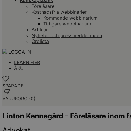
Kunskapsbank
Föreläsare
Kostnadsfria webbinarier
Kommande webbinarium
Tidigare webbinarium
Artiklar
Nyheter och pressmeddelanden
Ordlista
LOGGA IN
LEARNIFIER
ÅKU
SPARADE
VARUKORG
(0)
Linton Kennegård – Föreläsare inom fa
Advokat