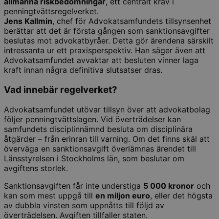
allmänna riskbedömningar
, ett centralt krav i
penningtvättsregelverket.
Jens Kallmin
, chef för Advokatsamfundets tillsynsenhet
berättar att det är första gången som sanktionsavgifter
beslutas mot advokatbyråer. Detta gör ärendena särskilt
intressanta ur ett praxisperspektiv. Han säger även att
Advokatsamfundet avvaktar att besluten vinner laga
kraft innan några definitiva slutsatser dras.
Vad innebär regelverket?
Advokatsamfundet utövar tillsyn över att advokatbolag
följer penningtvättslagen. Vid överträdelser kan
samfundets disciplinnämnd besluta om disciplinära
åtgärder – från erinran till varning. Om det finns skäl att
överväga en sanktionsavgift överlämnas ärendet till
Länsstyrelsen i Stockholms län, som beslutar om
avgiftens storlek.
Sanktionsavgiften får inte understiga
5 000 kronor
och
kan som mest uppgå till
en miljon euro
, eller det högsta
av dubbla vinsten som uppnåtts till följd av
överträdelsen. Avgiften tillfaller staten.