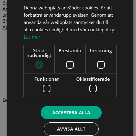
Besluten finns publicerade på
Länsstyrelsens webbplats
.
Denna webbplats använder cookies för att
Advokatsamfundets tillsynsrapport över granskningarna
under 2024 samt disciplinnämndens beslut (ärenden
förbättra användarupplevelsen. Genom att
24/1706, 24/1684 och 24/0629) finns tillgängliga via
använda vår webbplats samtycker du till
Advokatsamfundets webbplats
.
alla cookies i enlighet med vår cookiepolicy.
Läs mer
Strikt
Prestanda
Inriktning
nödvändigt
Funktioner
Oklassificerade
Dela sidan
ACCEPTERA ALLA
AVVISA ALLT