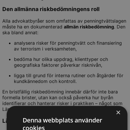
Den allmänna riskbedömningens roll
Alla advokatbyråer som omfattas av penningtvättslagen
måste ha en dokumenterad
allmän riskbedömning
. Den
ska bland annat:
analysera risker för penningtvätt och finansiering
av terrorism i verksamheten,
bedöma hur olika uppdrag, klienttyper och
geografiska faktorer påverkar risknivån,
ligga till grund för interna rutiner och åtgärder för
kundkännedom och kontroll.
En bristfällig riskbedömning innebär därför inte bara
formella brister, utan kan också påverka hur byrån
identifierar och hanterar risker i praktiken – något som
Länsstyrelsens beslut nu tydligt understryker.
×
Denna webbplats använder
Läs mer
cookies