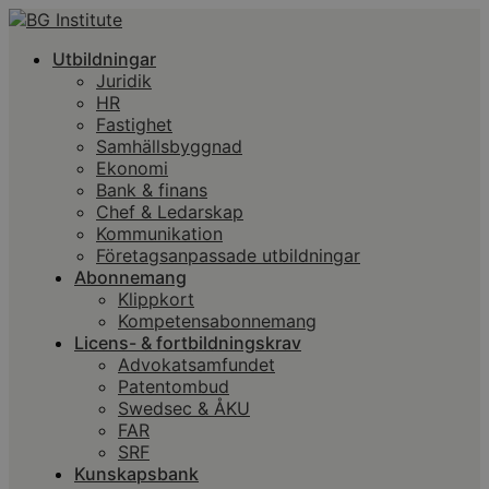
Utbildningar
Juridik
HR
Fastighet
Samhällsbyggnad
Ekonomi
Bank & finans
Chef & Ledarskap
Kommunikation
Företagsanpassade utbildningar
Abonnemang
Klippkort
Kompetensabonnemang
Licens- & fortbildningskrav
Advokatsamfundet
Patentombud
Swedsec & ÅKU
FAR
SRF
Kunskapsbank