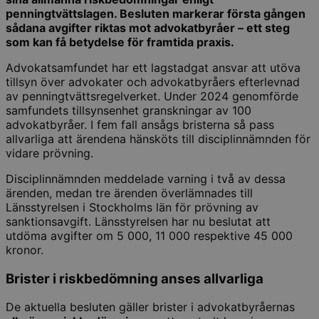
penningtvättslagen. Besluten markerar första gången
sådana avgifter riktas mot advokatbyråer – ett steg
som kan få betydelse för framtida praxis.
Advokatsamfundet har ett lagstadgat ansvar att utöva
tillsyn över advokater och advokatbyråers efterlevnad
av penningtvättsregelverket. Under 2024 genomförde
samfundets tillsynsenhet granskningar av 100
advokatbyråer. I fem fall ansågs bristerna så pass
allvarliga att ärendena hänsköts till disciplinnämnden för
vidare prövning.
Disciplinnämnden meddelade varning i två av dessa
ärenden, medan tre ärenden överlämnades till
Länsstyrelsen i Stockholms län för prövning av
sanktionsavgift. Länsstyrelsen har nu beslutat att
utdöma avgifter om 5 000, 11 000 respektive 45 000
kronor.
Brister i riskbedömning anses allvarliga
De aktuella besluten gäller brister i advokatbyråernas