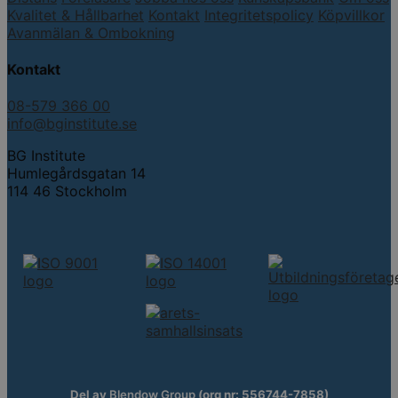
Kvalitet & Hållbarhet
Kontakt
Integritetspolicy
Köpvillkor
Avanmälan & Ombokning
Kontakt
08-579 366 00
info@bginstitute.se
BG Institute
Humlegårdsgatan 14
114 46 Stockholm
Del av
Blendow Group
(org nr: 556744-7858)