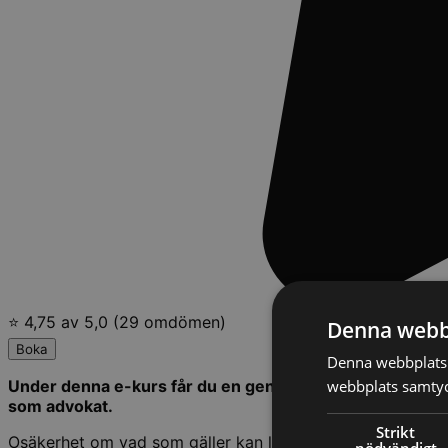
⭐ 4,75 av 5,0 (29 omdömen)
Denna webb
Boka
Denna webbplats 
webbplats samtyck
Under denna e-kurs får du en genomgång av advokatetiken
som advokat.
Strikt
Osäkerhet om vad som gäller kan leda till att klienterna in
nödvändigt