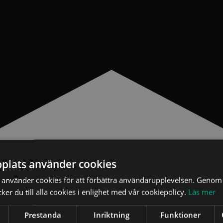
plats använder cookies
använder cookies för att förbättra användarupplevelsen. Genom 
er du till alla cookies i enlighet med vår cookiepolicy.
Läs mer
s grunder. Att känna sig säker på det advokatetiska regel
Prestanda
Inriktning
Funktioner
te får den hjälp de faktiskt har rätt till alternativt att d