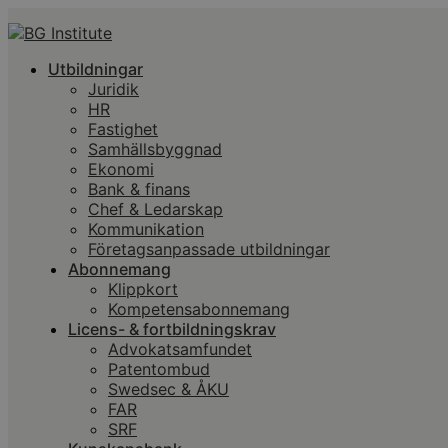
Utbildningar
Juridik
HR
Fastighet
Samhällsbyggnad
Ekonomi
Bank & finans
Chef & Ledarskap
Kommunikation
Företagsanpassade utbildningar
Abonnemang
Klippkort
Kompetensabonnemang
Licens- & fortbildningskrav
Advokatsamfundet
Patentombud
Swedsec & ÅKU
FAR
SRF