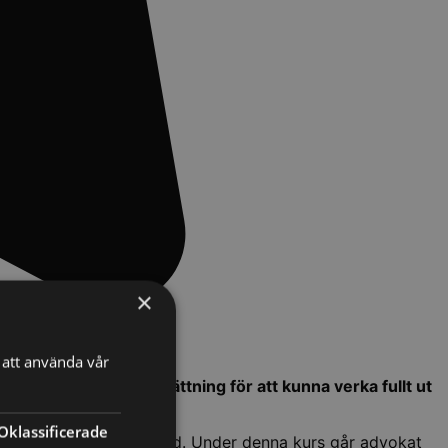
×
att använda vår
verket är en förutsättning för att kunna verka fullt ut
Oklassificerade
u bryter mot god advokatsed. Under denna kurs går advokat