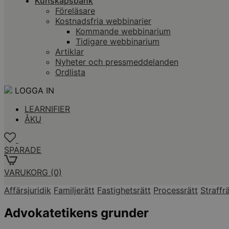
Kunskapsbank
Föreläsare
Kostnadsfria webbinarier
Kommande webbinarium
Tidigare webbinarium
Artiklar
Nyheter och pressmeddelanden
Ordlista
LOGGA IN
LEARNIFIER
ÅKU
SPARADE
VARUKORG
(0)
Affärsjuridik
Familjerätt
Fastighetsrätt
Processrätt
Straffrä
Advokatetikens grunder