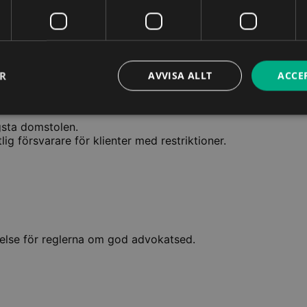
ibland, svårtolkade regelverket som gäller för den som biträd
Denna e-kurs har fått snittbetyget 5,0 av 5,0 ⭐
ER
AVVISA ALLT
ACCE
sta domstolen.
g försvarare för klienter med restriktioner.
else för reglerna om god advokatsed.