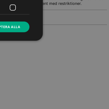
er en frihetsberövad klient med restriktioner.
PTERA ALLA