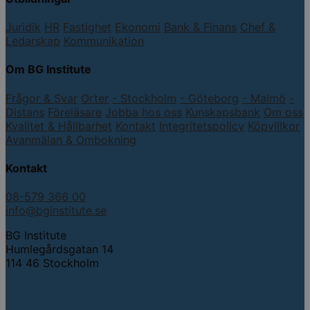
Juridik
HR
Fastighet
Ekonomi
Bank & Finans
Chef &
Ledarskap
Kommunikation
Om BG Institute
Frågor & Svar
Orter
- Stockholm
- Göteborg
- Malmö
-
Distans
Föreläsare
Jobba hos oss
Kunskapsbank
Om oss
Kvalitet & Hållbarhet
Kontakt
Integritetspolicy
Köpvillkor
Avanmälan & Ombokning
Kontakt
08-579 366 00
info@bginstitute.se
BG Institute
Humlegårdsgatan 14
114 46 Stockholm