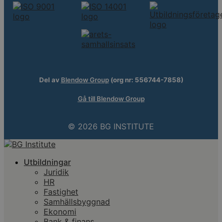
Del av
Blendow Group
(org nr: 556744-7858)
Gå till Blendow Group
© 2026 BG INSTITUTE
Utbildningar
Juridik
HR
Fastighet
Samhällsbyggnad
Ekonomi
Bank & finans