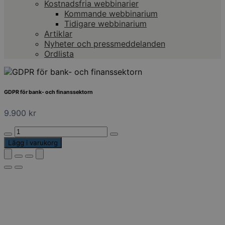
Kostnadsfria webbinarier
Kommande webbinarium
Tidigare webbinarium
Artiklar
Nyheter och pressmeddelanden
Ordlista
GDPR för bank- och finanssektorn
9.900
kr
GDPR
för
Lägg i varukorg
bank-
och
finanssektorn
mängd