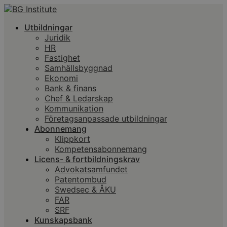
Utbildningar
Juridik
HR
Fastighet
Samhällsbyggnad
Ekonomi
Bank & finans
Chef & Ledarskap
Kommunikation
Företagsanpassade utbildningar
Abonnemang
Klippkort
Kompetensabonnemang
Licens- & fortbildningskrav
Advokatsamfundet
Patentombud
Swedsec & ÅKU
FAR
SRF
Kunskapsbank