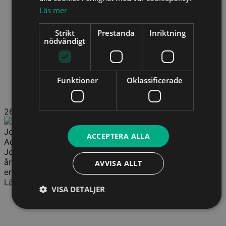
Läs mer
Strikt
Prestanda
Inriktning
nödvändigt
Funktioner
Oklassificerade
26
Johan Sundberg
ACCEPTERA ALLA
Advokat
Johan Sundberg är advokat vid edpLaw med mer än 20
års erfarenhet inom dataskydd och arbetsrätt.Han är
AVVISA ALLT
erkänd bland Sveriges...
Läs mer
VISA DETALJER