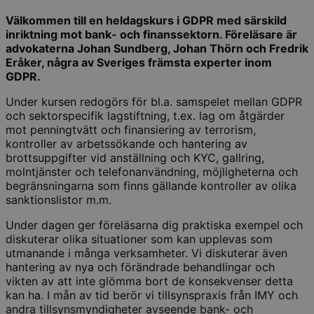
Välkommen till en heldagskurs i GDPR med särskild
inriktning mot bank- och finanssektorn. Föreläsare är
advokaterna Johan Sundberg, Johan Thörn och Fredrik
Eråker, några av Sveriges främsta experter inom
GDPR.
Under kursen redogörs för bl.a. samspelet mellan GDPR
och sektorspecifik lagstiftning, t.ex. lag om åtgärder
mot penningtvätt och finansiering av terrorism,
kontroller av arbetssökande och hantering av
brottsuppgifter vid anställning och KYC, gallring,
molntjänster och telefonanvändning, möjligheterna och
begränsningarna som finns gällande kontroller av olika
sanktionslistor m.m.
Under dagen ger föreläsarna dig praktiska exempel och
diskuterar olika situationer som kan upplevas som
utmanande i många verksamheter. Vi diskuterar även
hantering av nya och förändrade behandlingar och
vikten av att inte glömma bort de konsekvenser detta
kan ha. I mån av tid berör vi tillsynspraxis från IMY och
andra tillsynsmyndigheter avseende bank- och