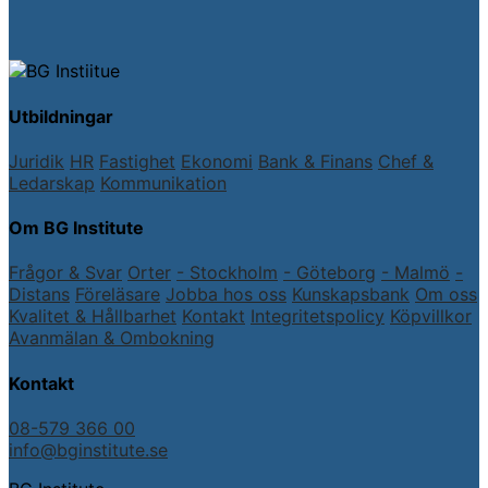
Utbildningar
Juridik
HR
Fastighet
Ekonomi
Bank & Finans
Chef &
Ledarskap
Kommunikation
Om BG Institute
Frågor & Svar
Orter
- Stockholm
- Göteborg
- Malmö
-
Distans
Föreläsare
Jobba hos oss
Kunskapsbank
Om oss
Kvalitet & Hållbarhet
Kontakt
Integritetspolicy
Köpvillkor
Avanmälan & Ombokning
Kontakt
08-579 366 00
info@bginstitute.se