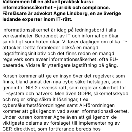
Välkommen till en aktuell praktisk kurs i
informationssäkerhet – juridik och compliance.
Föreläsare är advokat Agne Lindberg, en av Sverige
ledande experter inom IT-rätt.
Informationssäkerhet är idag på ledningsbord i alla
verksamheter. Beroendet av IT och information ökar
samtidigt som hoten ökar. Vi läser dagligen om olika IT-
attacker. Detta föranleder också en mängd
lagstiftningsinitiativ och det finns redan en mängd
regelverk som avser informationssäkerhet, ofta EU-
baserade. Vidare är ytterligare lagstiftning på gång.
Kursen kommer att ge en insyn över det regelverk som
finns, bland annat
den nya cybersäkerhetslagen, som
genomför NIS 2 i svensk rätt, som
reglerar säkerhet för
IT-system och nätverk. Men även GDPR, säkerhetsskydd
och regler kring säkra it lösningar, t ex
cybersäkerhetsförordningen samt AI-förordningen
kommer att gås igenom vad avser informationssäkerhet.
Under kursen kommer Agne även att gå igenom de
viktigaste delarna av förslaget till implementering av
CER-direktivet, som fortfarande bereds hos