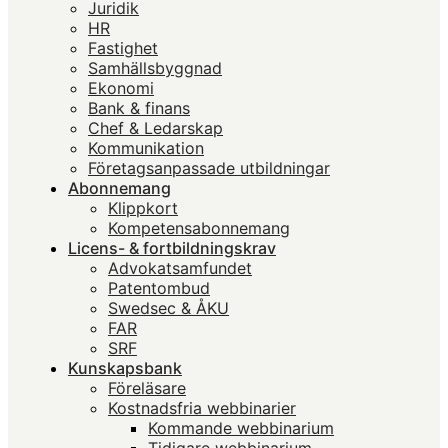
Juridik
HR
Fastighet
Samhällsbyggnad
Ekonomi
Bank & finans
Chef & Ledarskap
Kommunikation
Företagsanpassade utbildningar
Abonnemang
Klippkort
Kompetensabonnemang
Licens- & fortbildningskrav
Advokatsamfundet
Patentombud
Swedsec & ÅKU
FAR
SRF
Kunskapsbank
Föreläsare
Kostnadsfria webbinarier
Kommande webbinarium
Tidigare webbinarium