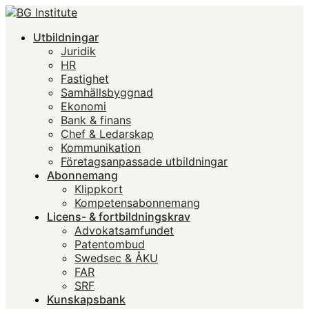
Utbildningar
Juridik
HR
Fastighet
Samhällsbyggnad
Ekonomi
Bank & finans
Chef & Ledarskap
Kommunikation
Företagsanpassade utbildningar
Abonnemang
Klippkort
Kompetensabonnemang
Licens- & fortbildningskrav
Advokatsamfundet
Patentombud
Swedsec & ÅKU
FAR
SRF
Kunskapsbank