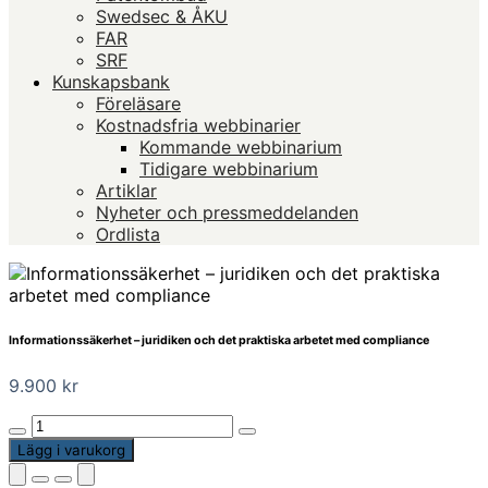
Swedsec & ÅKU
FAR
SRF
Kunskapsbank
Föreläsare
Kostnadsfria webbinarier
Kommande webbinarium
Tidigare webbinarium
Artiklar
Nyheter och pressmeddelanden
Ordlista
Informationssäkerhet – juridiken och det praktiska arbetet med compliance
9.900
kr
Informationssäkerhet
–
Lägg i varukorg
juridiken