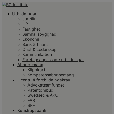
Utbildningar
Juridik
HR
Fastighet
Samhällsbyggnad
Ekonomi
Bank & finans
Chef & Ledarskap
Kommunikation
Företagsanpassade utbildningar
Abonnemang
Klippkort
Kompetensabonnemang
Licens- & fortbildningskrav
Advokatsamfundet
Patentombud
Swedsec & ÅKU
FAR
SRF
Kunskapsbank