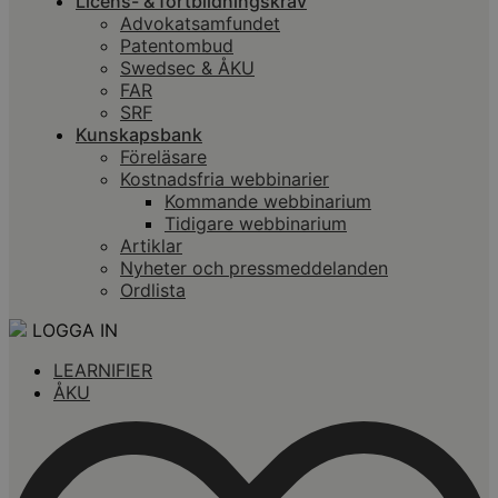
Licens- & fortbildningskrav
Advokatsamfundet
Patentombud
Swedsec & ÅKU
FAR
SRF
Kunskapsbank
Föreläsare
Kostnadsfria webbinarier
Kommande webbinarium
Tidigare webbinarium
Artiklar
Nyheter och pressmeddelanden
Ordlista
LOGGA IN
LEARNIFIER
ÅKU