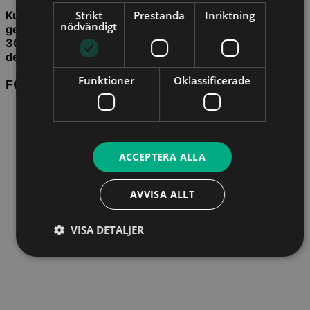
Strikt
Prestanda
Inriktning
Kurstillfället kommer även att livesändas. Efter
nödvändigt
genomförd kurs har du tillgång till en inspelad version i
30 dagar. Du behöver således inte vara på plats för att
delta och kan även delta i efterhand.
Funktioner
Oklassificerade
FÖRELÄSARE
ACCEPTERA ALLA
AVVISA ALLT
VISA DETALJER