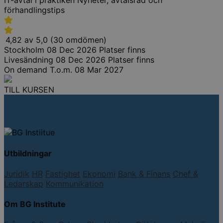
IT-avtal i praktiken Nyheter, avtalsråd och
förhandlingstips
4,82 av 5,0 (30 omdömen)
Stockholm
08 Dec 2026
Platser finns
Livesändning
08 Dec 2026
Platser finns
On demand
T.o.m. 08 Mar 2027
TILL KURSEN
Utbildningar
Juridik
HR
Fastighet
Ekonomi
Bank & Finans
Chef &
Ledarskap
Kommunikation
Om BG Institute