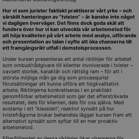
Hur vi som jurister faktiskt praktiserar vårt yrke – och
särskilt hanteringen av ”tvisten” – är kanske inte något
vi dagligen överväger. Det finns dock goda skäl att
fundera över hur vi kan utveckla vår arbetsmetod för
att höja kvaliteten på vårt arbete med analys, utförande
och presentation av talan i syfte att öka chanserna till
ett framgångsrikt utfall i domstolsprocessen.
Under kursen presenteras ett antal riktlinjer för arbetet
som ombud/rådgivare till klienter involverade i tvister –
oavsett storlek, karaktär och rättslig ram – för att i
största möjliga mån ge dig som processjurist
förutsättningar att kunna utföra ett högkvalitativt
arbete. Riktlinjerna konkretiseras i en praktiskt
genomförbar arbetsmetod som ger det eftersträvade
resultatet, dels för klienten, dels för oss själva. Med
avstamp i ett ”klassiskt”, reaktivt synsätt på hur
tvistefrågorna brukar behandlas lägger kursen fram ett
alternativt synsätt som syftar till en mer proaktiv
arbetsmetod.
Efterföljandet av dessa riktlinjer ökar chanserna för