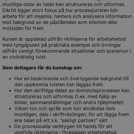
muntliga delar av talan kan struktureras och utformas.
Därtill ligger stort fokus på hur processjuristen bör
arbeta för att insamla, hantera och analysera information
mot bakgrund av de påståenden som klienten eller
motsidan för fram.
Kursen är uppdelad utifrån riktlinjerna för arbetsmetod
med tyngdpunkt på praktiska exempel och övningar
utifrån vanligt förekommande situationer och scenarion i
en civilrättslig tvist.
Som deltagare får du kunskap om:
Hur en beskrivande och övertygande bakgrund till
den uppkomna tvisten kan läggas fram
Hur den skriftliga delen av domstolsprocessen kan
struktureras och utformas (t.ex. med hjälp av
bilder, sammanställningar och andra hjälpmedel)
Vilken ton och språk som bör användas dels
muntligen, dels i skriftväxlingen, för att lägga fram
ens talan på ett s.k. ”sakligt partiskt” sätt
De processuella verktygen till hands för att
uppfylla riktlinjerna i föreslagen arbetsmetod