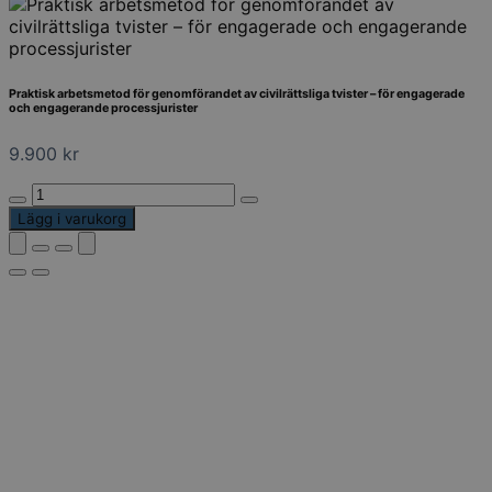
Praktisk arbetsmetod för genomförandet av civilrättsliga tvister – för engagerade
och engagerande processjurister
9.900
kr
Praktisk
arbetsmetod
Lägg i varukorg
för
genomförandet
av
civilrättsliga
tvister
–
för
engagerade
och
engagerande
processjurister
mängd