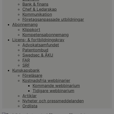
Bank & finans
Chef & Ledarskap
Kommunikation
Företagsanpassade utbildningar
Abonnemang
Klippkort
Kompetensabonnemang
Licens- & fortbildningskrav
Advokatsamfundet
Patentombud
Swedsec & ÅKU
FAR
SRF
Kunskapsbank
Föreläsare
Kostnadsfria webbinarier
Kommande webbinarium
Tidigare webbinarium
Artiklar
Nyheter och pressmeddelanden
Ordlista