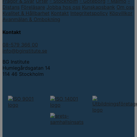
Frågor & Svar
Orter
- Stockholm
- Göteborg
- Malmö
-
Distans
Föreläsare
Jobba hos oss
Kunskapsbank
Om oss
Kvalitet & Hållbarhet
Kontakt
Integritetspolicy
Köpvillkor
Avanmälan & Ombokning
Kontakt
08-579 366 00
info@bginstitute.se
BG Institute
Humlegårdsgatan 14
114 46 Stockholm