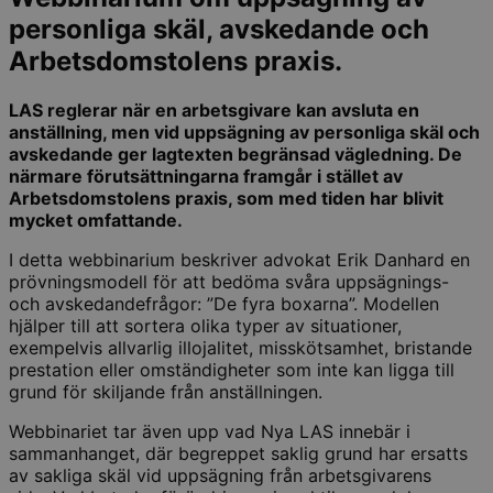
personliga skäl, avskedande och
Arbetsdomstolens praxis.
LAS reglerar när en arbetsgivare kan avsluta en
anställning, men vid uppsägning av personliga skäl och
avskedande ger lagtexten begränsad vägledning. De
närmare förutsättningarna framgår i stället av
Arbetsdomstolens praxis, som med tiden har blivit
mycket omfattande.
I detta webbinarium beskriver advokat Erik Danhard en
prövningsmodell för att bedöma svåra uppsägnings-
och avskedandefrågor: ”De fyra boxarna”. Modellen
hjälper till att sortera olika typer av situationer,
exempelvis allvarlig illojalitet, misskötsamhet, bristande
prestation eller omständigheter som inte kan ligga till
grund för skiljande från anställningen.
Webbinariet tar även upp vad Nya LAS innebär i
sammanhanget, där begreppet saklig grund har ersatts
av sakliga skäl vid uppsägning från arbetsgivarens