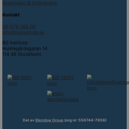
Avanmälan & Ombokning
Kontakt
08-579 366 00
info@bginstitute.se
BG Institute
Humlegårdsgatan 14
114 46 Stockholm
Del av
Blendow Group
(org nr: 556744-7858)