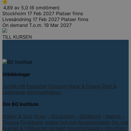
4,89 av 5,0 (6 omdömen)
Stockholm
17 Feb 2027
Platser finns
Livesändning
17 Feb 2027
Platser finns
On demand
T.o.m. 19 Mar 2027
TILL KURSEN
Utbildningar
Juridik
HR
Fastighet
Ekonomi
Bank & Finans
Chef &
Ledarskap
Kommunikation
Om BG Institute
Frågor & Svar
Orter
- Stockholm
- Göteborg
- Malmö
-
Distans
Föreläsare
Jobba hos oss
Kunskapsbank
Om oss
Kvalitet & Hållbarhet
Kontakt
Integritetspolicy
Köpvillkor