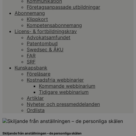
Kommunikation
Företagsanpassade utbildningar
Abonnemang
Klippkort
Kompetensabonnemang
Licens- & fortbildningskrav
Advokatsamfundet
Patentombud
Swedsec & ÅKU
FAR
SRF
Kunskapsbank
Föreläsare
Kostnadsfria webbinarier
Kommande webbinarium
Tidigare webbinarium
Artiklar
Nyheter och pressmeddelanden
Ordlista
Skiljande från anställningen – de personliga skälen