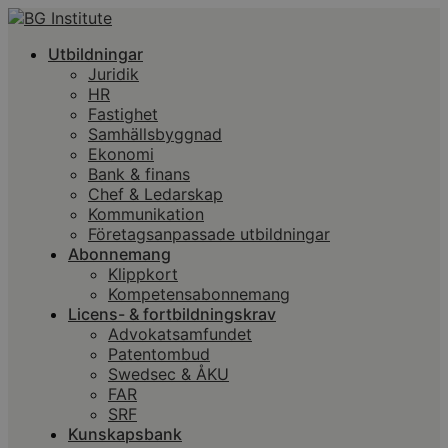
Utbildningar
Juridik
HR
Fastighet
Samhällsbyggnad
Ekonomi
Bank & finans
Chef & Ledarskap
Kommunikation
Företagsanpassade utbildningar
Abonnemang
Klippkort
Kompetensabonnemang
Licens- & fortbildningskrav
Advokatsamfundet
Patentombud
Swedsec & ÅKU
FAR
SRF
Kunskapsbank