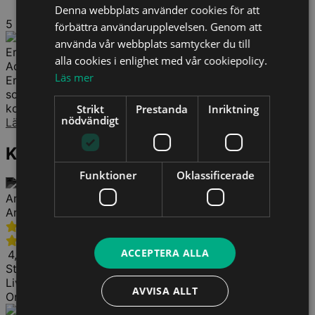
Denna webbplats använder cookies för att
5
förbättra användarupplevelsen. Genom att
använda vår webbplats samtycker du till
Erik Danhard
alla cookies i enlighet med vår cookiepolicy.
Advokat
Läs mer
Erik arbetar främst med arbetsrättsliga tvister – både
som rådgivare och ombud – och han har stor vana av
komplexa...
Strikt
Prestanda
Inriktning
nödvändigt
Läs mer
Kurser för dig
Funktioner
Oklassificerade
Arbetsrätt | MBL
Arbetsrättsligt program – del 2
ACCEPTERA ALLA
4,89 av 5,0 (7 omdömen)
Stockholm
17 Mar-18 Mar 2027
Platser finns
Livesändning
17 Mar-18 Mar 2027
Platser finns
AVVISA ALLT
On demand
T.o.m. 16 Apr 2027