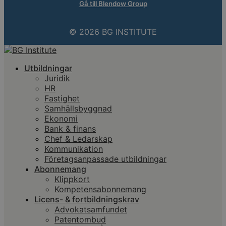
Gå till Blendow Group
© 2026 BG INSTITUTE
Utbildningar
Juridik
HR
Fastighet
Samhällsbyggnad
Ekonomi
Bank & finans
Chef & Ledarskap
Kommunikation
Företagsanpassade utbildningar
Abonnemang
Klippkort
Kompetensabonnemang
Licens- & fortbildningskrav
Advokatsamfundet
Patentombud