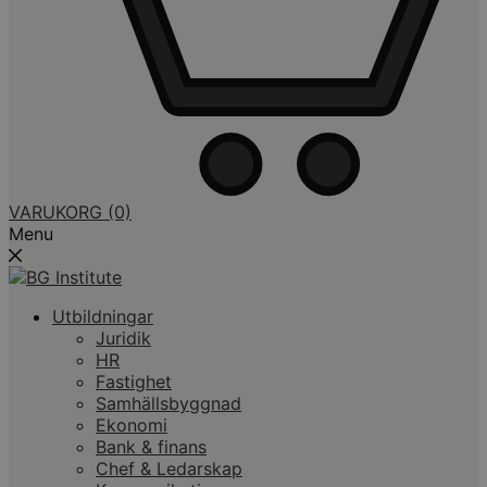
VARUKORG
(0)
Menu
Utbildningar
Juridik
HR
Fastighet
Samhällsbyggnad
Ekonomi
Bank & finans
Chef & Ledarskap