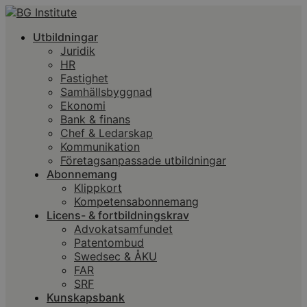
Utbildningar
Juridik
HR
Fastighet
Samhällsbyggnad
Ekonomi
Bank & finans
Chef & Ledarskap
Kommunikation
Företagsanpassade utbildningar
Abonnemang
Klippkort
Kompetensabonnemang
Licens- & fortbildningskrav
Advokatsamfundet
Patentombud
Swedsec & ÅKU
FAR
SRF
Kunskapsbank