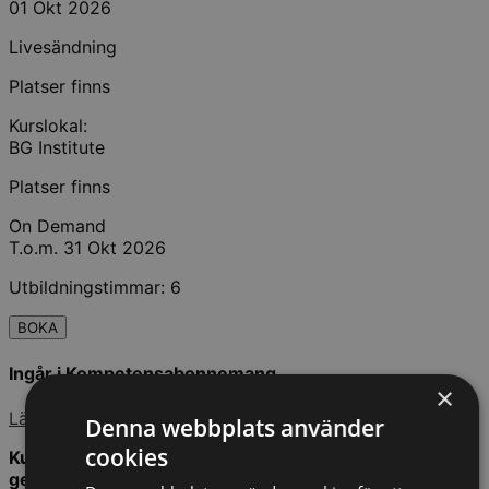
01 Okt 2026
Livesändning
Platser finns
Kurslokal:
BG Institute
Platser finns
On Demand
T.o.m. 31 Okt 2026
Utbildningstimmar: 6
BOKA
Ingår i Kompetensabonnemang
×
Läs mer
Denna webbplats använder
cookies
Kurstillfället kommer även att livesändas. Efter
genomförd kurs har du tillgång till en inspelad version i