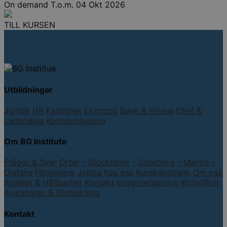
On demand
T.o.m. 04 Okt 2026
TILL KURSEN
Utbildningar
Juridik
HR
Fastighet
Ekonomi
Bank & Finans
Chef &
Ledarskap
Kommunikation
Om BG Institute
Frågor & Svar
Orter
- Stockholm
- Göteborg
- Malmö
-
Distans
Föreläsare
Jobba hos oss
Kunskapsbank
Om oss
Kvalitet & Hållbarhet
Kontakt
Integritetspolicy
Köpvillkor
Avanmälan & Ombokning
Kontakt