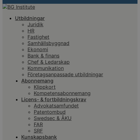
Utbildningar
Juridik
HR
Fastighet
Samhällsbyggnad
Ekonomi
Bank & finans
Chef & Ledarskap
Kommunikation
Företagsanpassade utbildningar
Abonnemang
Klippkort
Kompetensabonnemang
Licens- & fortbildningskrav
Advokatsamfundet
Patentombud
Swedsec & ÅKU
FAR
SRF
Kunskapsbank