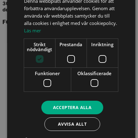
Denna webbplats använder cookies för att
30 dagar. Du behöver således inte vara på plats för att
förbättra användarupplevelsen. Genom att
delta och kan även delta i efterhand.
använda vår webbplats samtycker du till
FÖRELÄSARE
alla cookies i enlighet med vår cookiepolicy.
Läs mer
Strikt
Prestanda
Inriktning
nödvändigt
Funktioner
Oklassificerade
ACCEPTERA ALLA
AVVISA ALLT