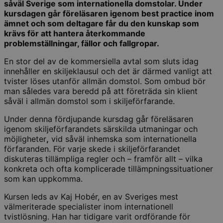
såväl Sverige som internationella domstolar. Under
kursdagen går föreläsaren igenom best practice inom
ämnet och som deltagare får du den kunskap som
krävs för att hantera återkommande
problemställningar, fällor och fallgropar.
En stor del av de kommersiella avtal som sluts idag
innehåller en skiljeklausul och det är därmed vanligt att
tvister löses utanför allmän domstol. Som ombud bör
man således vara beredd på att företräda sin klient
såväl i allmän domstol som i skiljeförfarande.
Under denna fördjupande kursdag går föreläsaren
igenom skiljeförfarandets särskilda utmaningar och
möjligheter
,
vid såväl inhemska som internationella
förfaranden. För varje skede i skiljeförfarandet
diskuteras tillämpliga regler och – framför allt – vilka
konkreta och ofta komplicerade tillämpningssituationer
som kan uppkomma.
Kursen leds av Kaj Hobér, en av Sveriges mest
välmeriterade specialister inom internationell
tvistlösning. Han har tidigare varit ordförande för