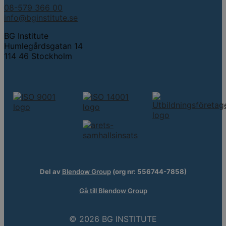
08-579 366 00
info@bginstitute.se
BG Institute
Humlegårdsgatan 14
114 46 Stockholm
Del av
Blendow Group
(org nr: 556744-7858)
Gå till Blendow Group
© 2026 BG INSTITUTE