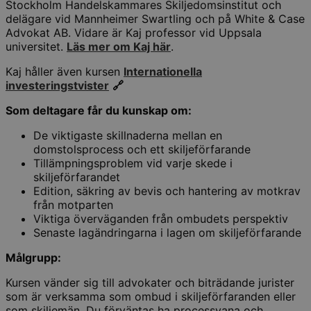
Stockholm Handelskammares Skiljedomsinstitut och
delägare vid Mannheimer Swartling och på White & Case
Advokat AB. Vidare är Kaj professor vid Uppsala
universitet.
Läs mer om Kaj här
.
Kaj håller även kursen
Internationella
investeringstvister
🔗
Som deltagare får du kunskap om:
De viktigaste skillnaderna mellan en
domstolsprocess och ett skiljeförfarande
Tillämpningsproblem vid varje skede i
skiljeförfarandet
Edition, säkring av bevis och hantering av motkrav
från motparten
Viktiga överväganden från ombudets perspektiv
Senaste lagändringarna i lagen om skiljeförfarande
Målgrupp:
Kursen vänder sig till advokater och biträdande jurister
som är verksamma som ombud i skiljeförfaranden eller
som skiljemän. Du förväntas ha processvana och