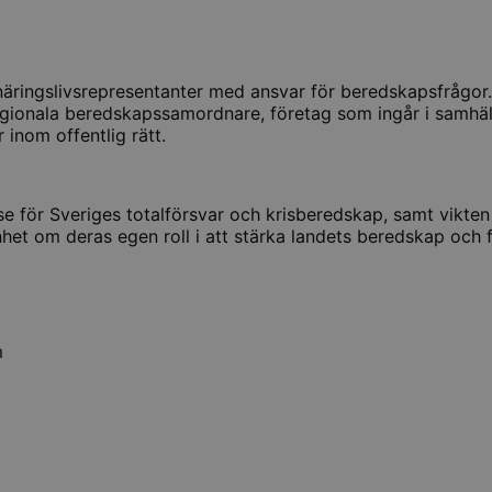
 näringslivsrepresentanter med ansvar för beredskapsfrågor.
regionala beredskapssamordnare, företag som ingår i samhälle
 inom offentlig rätt.
 för Sveriges totalförsvar och krisberedskap, samt vikten 
 om deras egen roll i att stärka landets beredskap och fö
m