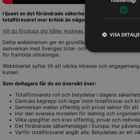
I ljuset av det förändrade säkerhetsläget i Europa, Sve
totalförsvaret mer kritisk än någonsin.
Vill du fördjupa dig håller Andreas Wadström en heldagsku
VISA DETALJ
Detta webbinarium ger en grundläggande förståelse av tota
samverkan med Sveriges total- och civilförsvar eller kris
för framtida utmaningar.
Webbinariet syftar till att väcka intresse och engageman
kursen.
Som deltagare får du en översikt över:
Totalförsvarets roll och betydelse i dagens säkerhet
Centrala begrepp och lagar inom totalförsvar och kr
Samverkan mellan offentlig och privat sektor för att
Hur den svenska modellen för ledning och organiseri
Vilka uppgifter och krav offentlig, privat och individ
Det förändrade säkerhetsläget i Europa: Hur påverkar
Varför totalförsvaret angår alla: Betydelsen av ett vä