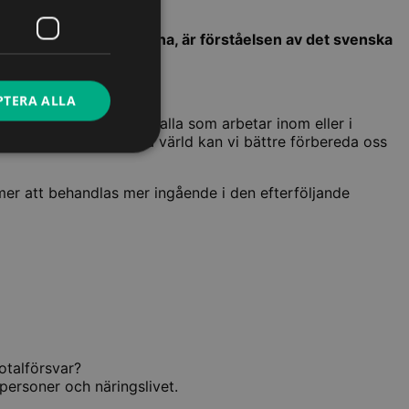
rån konflikten i Ukraina, är förståelsen av det svenska
PTERA ALLA
 och organisering för alla som arbetar inom eller i
ydelse i dagens osäkra värld kan vi bättre förbereda oss
er att behandlas mer ingående i den efterföljande
otalförsvar?
tpersoner och näringslivet.