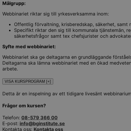
Målgrupp:
Webbinariet riktar sig till yrkesverksamma inom:
Offentlig förvaltning, krisberedskap, säkerhet, samt
Specifikt riktar den sig till kommunala tjänstemän, 
säkerhetsfrågor samt tex chefsjurister och advokater
Syfte med webbinariet:
Webbinariet ska ge deltagarna en grundläggande förståelse
Deltagarna ska lämna webbinariet med en ökad medvetenhet
arbete.
VISA KURSPROGRAM [+]
Detta är en inspelning av ett tidigare livesänt webbinariu
Frågor om kursen?
Telefon:
08-579 366 00
E-post:
info@bginstitute.se
Kontakta oss:
Kontakta oss