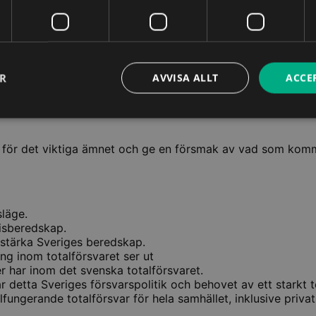
riges medlemskap i NATO och de pågående erfarenheterna f
rs i ämnet den 14 februari. Läs mer här 🔗
ER
AVVISA ALLT
ACCE
lförsvarets roll och funktion, med fokus på lagrum, ledning
beredskap. Genom att förstå totalförsvarets strategiska bet
g för det viktiga ämnet och ge en försmak av vad som komm
släge.
isberedskap.
 stärka Sveriges beredskap.
ng inom totalförsvaret ser ut
er har inom det svenska totalförsvaret.
 detta Sveriges försvarspolitik och behovet av ett starkt t
lfungerande totalförsvar för hela samhället, inklusive priva