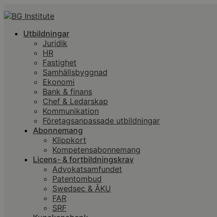
Utbildningar
Juridik
HR
Fastighet
Samhällsbyggnad
Ekonomi
Bank & finans
Chef & Ledarskap
Kommunikation
Företagsanpassade utbildningar
Abonnemang
Klippkort
Kompetensabonnemang
Licens- & fortbildningskrav
Advokatsamfundet
Patentombud
Swedsec & ÅKU
FAR
SRF