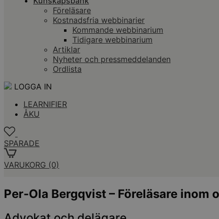
Kunskapsbank
Föreläsare
Kostnadsfria webbinarier
Kommande webbinarium
Tidigare webbinarium
Artiklar
Nyheter och pressmeddelanden
Ordlista
LOGGA IN
LEARNIFIER
ÅKU
SPARADE
VARUKORG
(0)
Per-Ola Bergqvist – Föreläsare inom 
Advokat och delägare