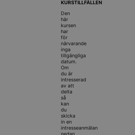
KURSTILLFÄLLEN
Den
här
kursen
har
för
närvarande
inga
tillgängliga
datum.
Om
du är
intresserad
av att
delta
så
kan
du
skicka
in en
intresseanmälan
nedan.