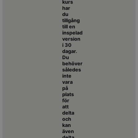
kurs
har
du
tillgång
till en
inspelad
version
i 30
dagar.
Du
behöver
således
inte
vara
på
plats
för
att
delta
och
kan
även
delta