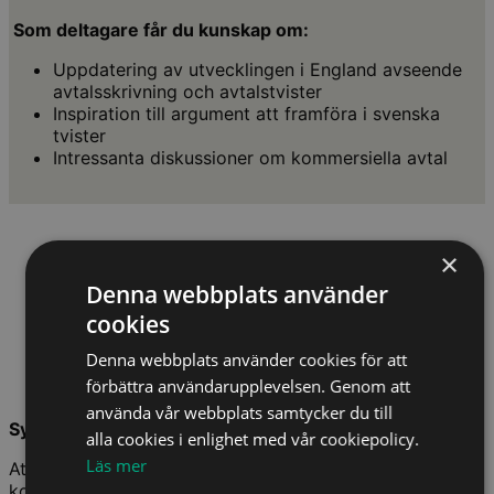
Som deltagare får du kunskap om:
Uppdatering av utvecklingen i England avseende
avtalsskrivning och avtalstvister
Inspiration till argument att framföra i svenska
tvister
Intressanta diskussioner om kommersiella avtal
×
Denna webbplats använder
cookies
Denna webbplats använder cookies för att
förbättra användarupplevelsen. Genom att
använda vår webbplats samtycker du till
Syfte/mål med utbildningen:
alla cookies i enlighet med vår cookiepolicy.
Läs mer
Att ge deltagaren en bättre förståelse för vad som gäller
kommersiella avtal i Sverige och England