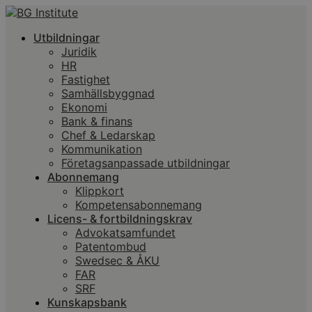
Utbildningar
Juridik
HR
Fastighet
Samhällsbyggnad
Ekonomi
Bank & finans
Chef & Ledarskap
Kommunikation
Företagsanpassade utbildningar
Abonnemang
Klippkort
Kompetensabonnemang
Licens- & fortbildningskrav
Advokatsamfundet
Patentombud
Swedsec & ÅKU
FAR
SRF
Kunskapsbank