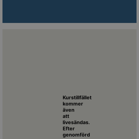
Kurstillfället
kommer
även
att
livesändas.
Efter
genomförd