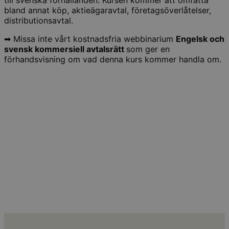
till svenska förhållanden. Kursen kommer att omfatta
bland annat köp, aktieägaravtal, företagsöverlåtelser,
distributionsavtal.
➡ Missa inte vårt kostnadsfria webbinarium
Engelsk och
svensk
kommersiell avtalsrätt
som ger en
förhandsvisning om vad denna kurs kommer handla om.