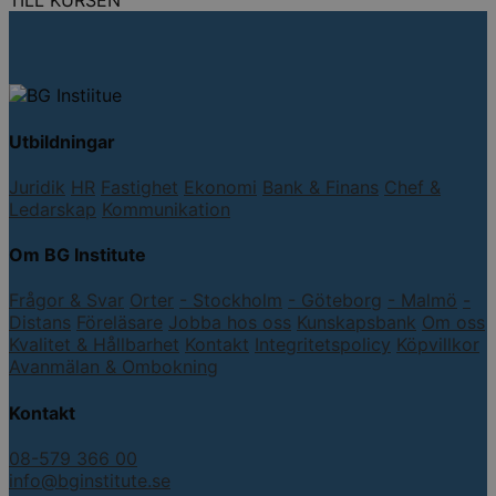
TILL KURSEN
Utbildningar
Juridik
HR
Fastighet
Ekonomi
Bank & Finans
Chef &
Ledarskap
Kommunikation
Om BG Institute
Frågor & Svar
Orter
- Stockholm
- Göteborg
- Malmö
-
Distans
Föreläsare
Jobba hos oss
Kunskapsbank
Om oss
Kvalitet & Hållbarhet
Kontakt
Integritetspolicy
Köpvillkor
Avanmälan & Ombokning
Kontakt
08-579 366 00
info@bginstitute.se