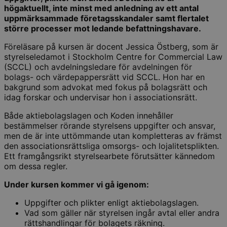
högaktuellt, inte minst med anledning av ett antal
uppmärksammade företagsskandaler samt flertalet
större processer mot ledande befattningshavare.
Föreläsare på kursen är docent Jessica Östberg, som är
styrelseledamot i Stockholm Centre for Commercial Law
(SCCL) och avdelningsledare för avdelningen för
bolags- och värdepappersrätt vid SCCL. Hon har en
bakgrund som advokat med fokus på bolagsrätt och
idag forskar och undervisar hon i associationsrätt.
Både aktiebolagslagen och Koden innehåller
bestämmelser rörande styrelsens uppgifter och ansvar,
men de är inte uttömmande utan kompletteras av främst
den associationsrättsliga omsorgs- och lojalitetsplikten.
Ett framgångsrikt styrelsearbete förutsätter kännedom
om dessa regler.
Under kursen kommer vi gå igenom:
Uppgifter och plikter enligt aktiebolagslagen.
Vad som gäller när styrelsen ingår avtal eller andra
rättshandlingar för bolagets räkning.