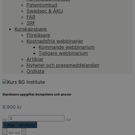
Patentombud
Swedsec & ÅKU
FAR
SRF
Kunskapsbank
Föreläsare
Kostnadsfria webbinarier
Kommande webbinarium
Tidigare webbinarium
Artiklar
Nyheter och pressmeddelanden
Ordlista
Styrelsens uppgifter, kompetens och ansvar
9.900
kr
Styrelsens
uppgifter,
Lägg i varukorg
kompetens