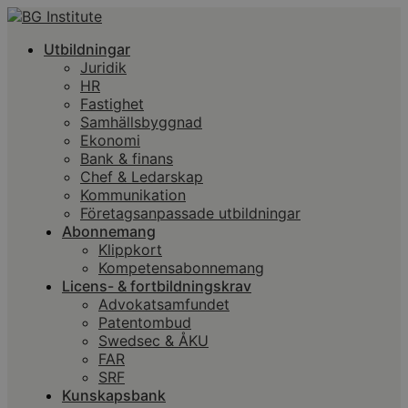
Utbildningar
Juridik
HR
Fastighet
Samhällsbyggnad
Ekonomi
Bank & finans
Chef & Ledarskap
Kommunikation
Företagsanpassade utbildningar
Abonnemang
Klippkort
Kompetensabonnemang
Licens- & fortbildningskrav
Advokatsamfundet
Patentombud
Swedsec & ÅKU
FAR
SRF
Kunskapsbank