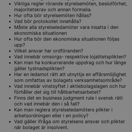
Viktiga regler rörande styrelsemöten, beslutförhet,
majoritetskrav och annan formalia.
Hur ofta bör styrelsemöten hållas?
Vad bör protokollet innehålla?
Måste alla styrelseledamöter vara insatta i den
ekonomiska situationen
Hur ofta bör den ekonomiska situationen följas
upp?
Vilket ansvar har ordföranden?
Vad innebär omsorgs- respektive lojalitetsplikten?
Kan man ha konkurrerande uppdrag och hur länge
gäller tystnadsplikten?
Har en ledamot rätt att utnyttja en affärsmöjlighet
som omfattas av bolagets verksamhetsområde?
Vad innebär vinstsyftet i aktiebolagslagen och hur
förhåller det sig till hållbarhetsarbetet?
Finns det en business judgment rule i svensk rätt
och vad innebär den i så fall?
Kan man reglera styrelseledamöters plikter i
arbetsordningen eller i en policy?
Vad gäller ifråga om styrelsens ansvar och plikter
när bolaget är insolvent.