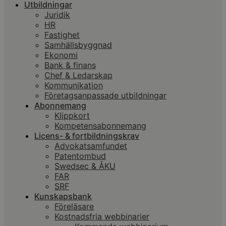
Utbildningar
Juridik
HR
Fastighet
Samhällsbyggnad
Ekonomi
Bank & finans
Chef & Ledarskap
Kommunikation
Företagsanpassade utbildningar
Abonnemang
Klippkort
Kompetensabonnemang
Licens- & fortbildningskrav
Advokatsamfundet
Patentombud
Swedsec & ÅKU
FAR
SRF
Kunskapsbank
Föreläsare
Kostnadsfria webbinarier