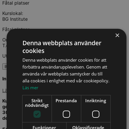
Fåtal platser
Kurslokal:
BG Institute
Fåtal platser
×
On Demand
Denna webbplats använder
T.o.m. 16 Dec 2026
cookies
Utbildningstimmar: 6
Denna webbplats använder cookies för att
förbättra användarupplevelsen. Genom att
BOKA
använda vår webbplats samtycker du till
Ingår i Kompetensabonnemang
alla cookies i enlighet med vår cookiepolicy.
Läs mer
Läs mer
Strikt
Prestanda
Inriktning
Kurstillfället kommer även att livesändas. Efter
nödvändigt
genomförd kurs har du tillgång till en inspelad version i
30 dagar. Du behöver således inte vara på plats för att
delta och kan även delta i efterhand.
Funktioner
Oklassificerade