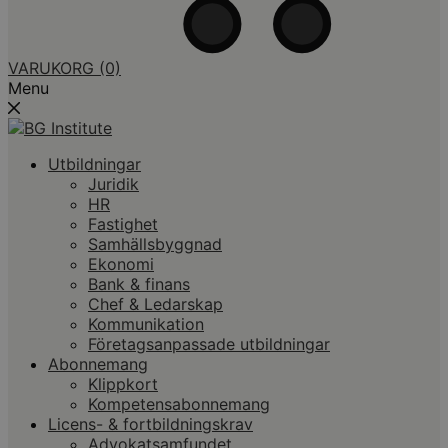
VARUKORG
(0)
Menu
Utbildningar
Juridik
HR
Fastighet
Samhällsbyggnad
Ekonomi
Bank & finans
Chef & Ledarskap
Kommunikation
Företagsanpassade utbildningar
Abonnemang
Klippkort
Kompetensabonnemang
Licens- & fortbildningskrav
Advokatsamfundet