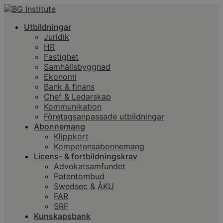
Utbildningar
Juridik
HR
Fastighet
Samhällsbyggnad
Ekonomi
Bank & finans
Chef & Ledarskap
Kommunikation
Företagsanpassade utbildningar
Abonnemang
Klippkort
Kompetensabonnemang
Licens- & fortbildningskrav
Advokatsamfundet
Patentombud
Swedsec & ÅKU
FAR
SRF
Kunskapsbank