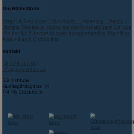
Om BG Institute
Frågor & Svar
Orter
- Stockholm
- Göteborg
- Malmö
-
Distans
Föreläsare
Jobba hos oss
Kunskapsbank
Om oss
Kvalitet & Hållbarhet
Kontakt
Integritetspolicy
Köpvillkor
Avanmälan & Ombokning
Kontakt
08-579 366 00
info@bginstitute.se
BG Institute
Humlegårdsgatan 14
114 46 Stockholm