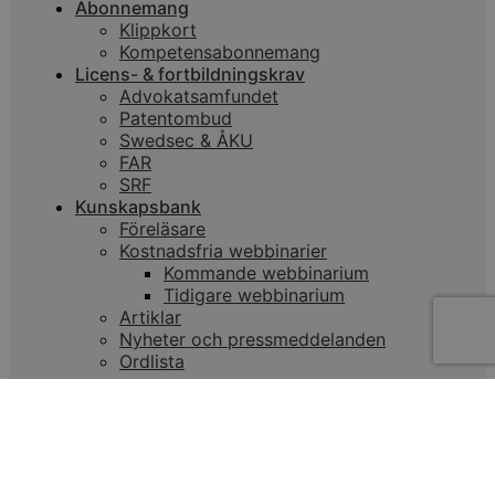
Abonnemang
Klippkort
Kompetensabonnemang
Licens- & fortbildningskrav
Advokatsamfundet
Patentombud
Swedsec & ÅKU
FAR
SRF
Kunskapsbank
Föreläsare
Kostnadsfria webbinarier
Kommande webbinarium
Tidigare webbinarium
Artiklar
Nyheter och pressmeddelanden
Ordlista
LOGGA IN
LEARNIFIER
ÅKU