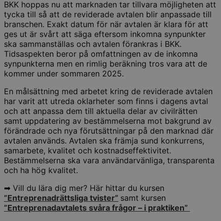
BKK hoppas nu att marknaden tar tillvara möjligheten att
tycka till så att de reviderade avtalen blir anpassade till
branschen. Exakt datum för när avtalen är klara för att
ges ut är svårt att säga eftersom inkomna synpunkter
ska sammanställas och avtalen förankras i BKK.
Tidsaspekten beror på omfattningen av de inkomna
synpunkterna men en rimlig beräkning tros vara att de
kommer under sommaren 2025.
En målsättning med arbetet kring de reviderade avtalen
har varit att utreda oklarheter som finns i dagens avtal
och att anpassa dem till aktuella delar av civilrätten
samt uppdatering av bestämmelserna mot bakgrund av
förändrade och nya förutsättningar på den marknad där
avtalen används. Avtalen ska främja sund konkurrens,
samarbete, kvalitet och kostnadseffektivitet.
Bestämmelserna ska vara användarvänliga, transparenta
och ha hög kvalitet.
➡ Vill du lära dig mer? Här hittar du kursen
”Entreprenadrättsliga tvister”
samt kursen
”Entreprenadavtalets svåra frågor – i praktiken”