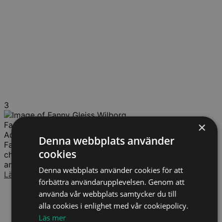
3
×
Fanny Gleiss Wilborg
Advokat
Denna webbplats använder
Fanny har tidigare tjänstgjort som domare och
cookies
chefsrådman vid tingsrätt, och har hanterat ett stort
antal kommersiella tvistemål genom åren....
Denna webbplats använder cookies för att
Läs mer
förbättra användarupplevelsen. Genom att
använda vår webbplats samtycker du till
alla cookies i enlighet med vår cookiepolicy.
Läs mer