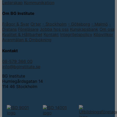
Ledarskap
Kommunikation
Om BG Institute
Frågor & Svar
Orter
- Stockholm
- Göteborg
- Malmö
-
Distans
Föreläsare
Jobba hos oss
Kunskapsbank
Om oss
Kvalitet & Hållbarhet
Kontakt
Integritetspolicy
Köpvillkor
Avanmälan & Ombokning
Kontakt
08-579 366 00
info@bginstitute.se
BG Institute
Humlegårdsgatan 14
114 46 Stockholm