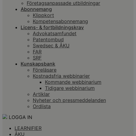
Företagsanpassade utbildningar
Abonnemang
Klippkort
Kompetensabonnemang
Licens- & fortbildningskrav
Advokatsamfundet
Patentombud
Swedsec & ÅKU
FAR
SRF
Kunskapsbank
Föreläsare
Kostnadsfria webbinarier
Kommande webbinarium
Tidigare webbinarium
Artiklar
Nyheter och pressmeddelanden
Ordlista
LOGGA IN
LEARNIFIER
ÅKU