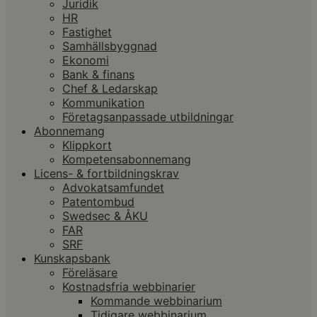
Juridik
HR
Fastighet
Samhällsbyggnad
Ekonomi
Bank & finans
Chef & Ledarskap
Kommunikation
Företagsanpassade utbildningar
Abonnemang
Klippkort
Kompetensabonnemang
Licens- & fortbildningskrav
Advokatsamfundet
Patentombud
Swedsec & ÅKU
FAR
SRF
Kunskapsbank
Föreläsare
Kostnadsfria webbinarier
Kommande webbinarium
Tidigare webbinarium