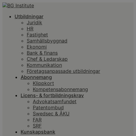
Utbildningar
Juridik
HR
Fastighet
Samhällsbyggnad
Ekonomi
Bank & finans
Chef & Ledarskap
Kommunikation
Företagsanpassade utbildningar
Abonnemang
Klippkort
Kompetensabonnemang
Licens- & fortbildningskrav
Advokatsamfundet
Patentombud
Swedsec & ÅKU
FAR
SRF
Kunskapsbank