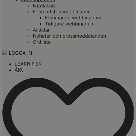
Föreläsare
Kostnadsfria webbinarier
Kommande webbinarium
Tidigare webbinarium
Artiklar
Nyheter och pressmeddelanden
Ordlista
LOGGA IN
LEARNIFIER
ÅKU