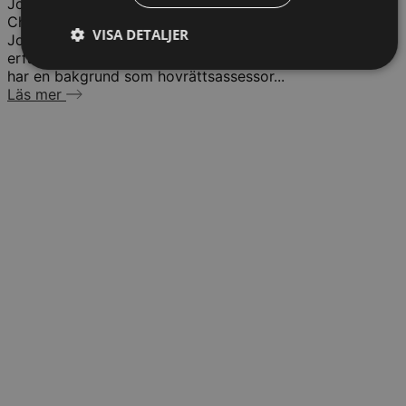
Johan Blomqvist
Chefsjurist
VISA DETALJER
Johan Blomqvist är verksam som chefsjurist med bred
erfarenhet av bolagsjuridik och komplexa tvister. Han
har en bakgrund som hovrättsassessor...
Läs mer