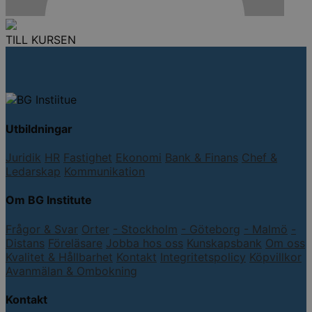
TILL KURSEN
Utbildningar
Juridik
HR
Fastighet
Ekonomi
Bank & Finans
Chef &
Ledarskap
Kommunikation
Om BG Institute
Frågor & Svar
Orter
- Stockholm
- Göteborg
- Malmö
-
Distans
Föreläsare
Jobba hos oss
Kunskapsbank
Om oss
Kvalitet & Hållbarhet
Kontakt
Integritetspolicy
Köpvillkor
Avanmälan & Ombokning
Kontakt