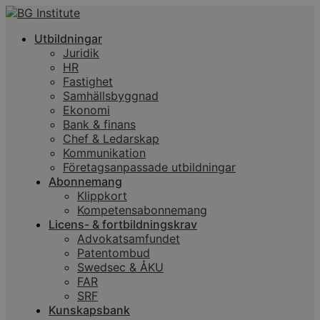
Utbildningar
Juridik
HR
Fastighet
Samhällsbyggnad
Ekonomi
Bank & finans
Chef & Ledarskap
Kommunikation
Företagsanpassade utbildningar
Abonnemang
Klippkort
Kompetensabonnemang
Licens- & fortbildningskrav
Advokatsamfundet
Patentombud
Swedsec & ÅKU
FAR
SRF
Kunskapsbank