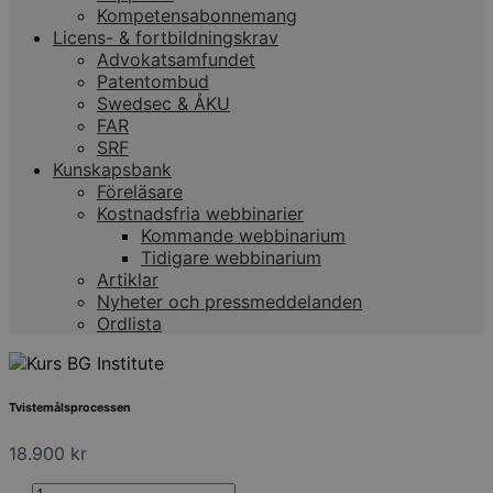
Kompetensabonnemang
Licens- & fortbildningskrav
Advokatsamfundet
Patentombud
Swedsec & ÅKU
FAR
SRF
Kunskapsbank
Föreläsare
Kostnadsfria webbinarier
Kommande webbinarium
Tidigare webbinarium
Artiklar
Nyheter och pressmeddelanden
Ordlista
Tvistemålsprocessen
18.900
kr
Tvistemålsprocessen