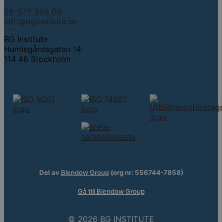
08-579 366 00
info@bginstitute.se
BG Institute
Humlegårdsgatan 14
114 46 Stockholm
Del av
Blendow Group
(org nr: 556744-7858)
Gå till Blendow Group
© 2026 BG INSTITUTE