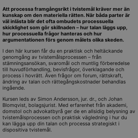
Att processa framgångsrikt i tvistemål kräver mer än
kunskap om den materiella rätten. När båda parter är
väl inlästa blir det ofta ombudets processuella
skicklighet som gör skillnaden – hur talan läggs upp,
hur processuella frågor hanteras och hur
argumentationen förs genom målets olika skeden.
I den här kursen får du en praktisk och heltäckande
genomgång av tvistemålsprocessen – från
stämningsansökan, svaromål och muntlig förberedelse
till huvudförhandling, bevisfrågor, överklagande och
process i hovrätt. Även frågor om forum, rättskraft,
ändring av talan och rättegångskostnader behandlas
ingående.
Kursen leds av Simon Andersson, jur. dr., och Johan
Blomqvist, bolagsjurist. Med erfarenhet från akademi,
domstol och advokatbyrå ger de en allsidig belysning av
tvistemålsprocessen och praktisk vägledning i hur du
kan lägga upp din talan och processa strategiskt i
dispositiva tvistemål.