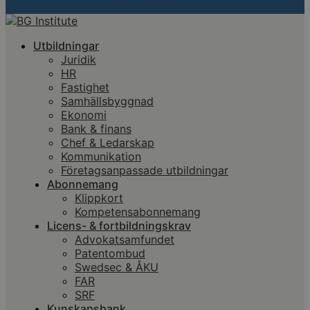
Utbildningar
Juridik
HR
Fastighet
Samhällsbyggnad
Ekonomi
Bank & finans
Chef & Ledarskap
Kommunikation
Företagsanpassade utbildningar
Abonnemang
Klippkort
Kompetensabonnemang
Licens- & fortbildningskrav
Advokatsamfundet
Patentombud
Swedsec & ÅKU
FAR
SRF
Kunskapsbank