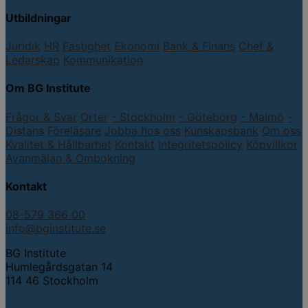
Utbildningar
Juridik
HR
Fastighet
Ekonomi
Bank & Finans
Chef &
Ledarskap
Kommunikation
Om BG Institute
Frågor & Svar
Orter
- Stockholm
- Göteborg
- Malmö
-
Distans
Föreläsare
Jobba hos oss
Kunskapsbank
Om oss
Kvalitet & Hållbarhet
Kontakt
Integritetspolicy
Köpvillkor
Avanmälan & Ombokning
Kontakt
08-579 366 00
info@bginstitute.se
BG Institute
Humlegårdsgatan 14
114 46 Stockholm