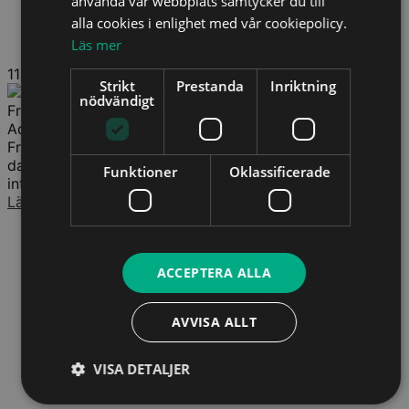
använda vår webbplats samtycker du till
alla cookies i enlighet med vår cookiepolicy.
Läs mer
11
Strikt
Prestanda
Inriktning
nödvändigt
Fredrik Eråker
Advokat
Fredrik har specialiserat kompetens inom GDPR och
dataskydd, med stor erfarenhet av att leda projekt kring
Funktioner
Oklassificerade
integritetsfrågor samt att tolka...
Läs mer
ACCEPTERA ALLA
AVVISA ALLT
VISA DETALJER