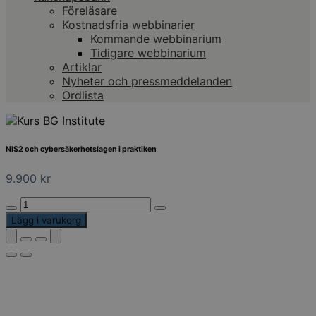
Föreläsare
Kostnadsfria webbinarier
Kommande webbinarium
Tidigare webbinarium
Artiklar
Nyheter och pressmeddelanden
Ordlista
NIS2 och cybersäkerhetslagen i praktiken
9.900
kr
NIS2
och
Lägg i varukorg
cybersäkerhetslagen
i
praktiken
mängd