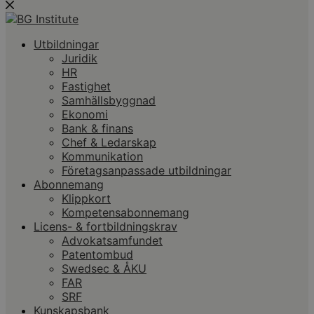
Utbildningar
Juridik
HR
Fastighet
Samhällsbyggnad
Ekonomi
Bank & finans
Chef & Ledarskap
Kommunikation
Företagsanpassade utbildningar
Abonnemang
Klippkort
Kompetensabonnemang
Licens- & fortbildningskrav
Advokatsamfundet
Patentombud
Swedsec & ÅKU
FAR
SRF
Kunskapsbank