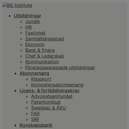
Utbildningar
Juridik
HR
Fastighet
Samhällsbyggnad
Ekonomi
Bank & finans
Chef & Ledarskap
Kommunikation
Företagsanpassade utbildningar
Abonnemang
Klippkort
Kompetensabonnemang
Licens- & fortbildningskrav
Advokatsamfundet
Patentombud
Swedsec & ÅKU
FAR
SRF
Kunskapsbank