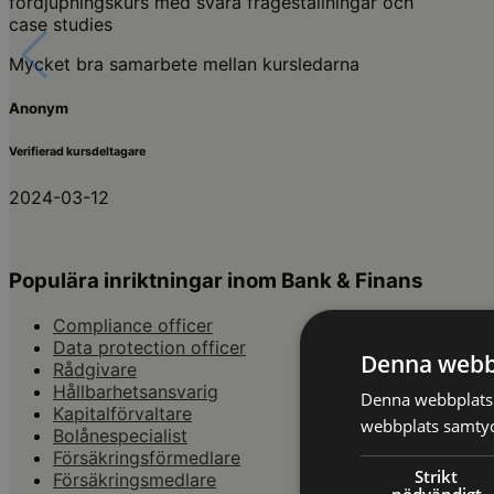
fördjupningskurs med svåra frågeställningar och
case studies
Mycket bra samarbete mellan kursledarna
Anonym
Verifierad kursdeltagare
2024-03-12
Populära inriktningar inom Bank & Finans
Compliance officer
Data protection officer
Denna webb
Rådgivare
Hållbarhetsansvarig
Denna webbplats 
Kapitalförvaltare
webbplats samtyck
Bolånespecialist
Försäkringsförmedlare
Strikt
Försäkringsmedlare
nödvändigt