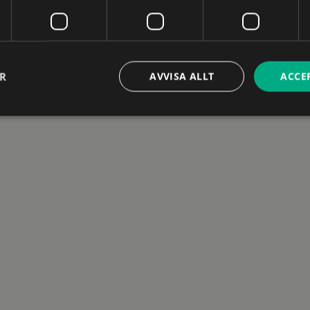
ER
AVVISA ALLT
ACCE