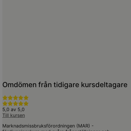
TILL KURSEN
Affärsjuridik | AML | Compliance | Finansmarknadsrätt
AML-dagen
4,93 av 5,0 (10 omdömen)
Stockholm
12 Nov 2026
Fåtal platser
Livesändning
12 Nov 2026
Fåtal platser
On demand
T.o.m. 10 Feb 2027
TILL KURSEN
Omdömen från tidigare kursdeltagare
5,0 av 5,0
Till kursen
Marknadsmissbruksförordningen (MAR) -