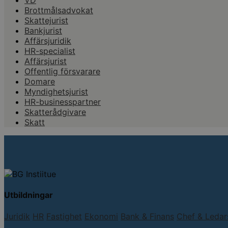
VD
Brottmålsadvokat
Skattejurist
Bankjurist
Affärsjuridik
HR-specialist
Affärsjurist
Offentlig försvarare
Domare
Myndighetsjurist
HR-businesspartner
Skatterådgivare
Skatt
Utbildningar
Juridik
HR
Fastighet
Ekonomi
Bank & Finans
Chef & Leda