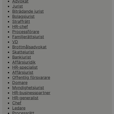
Advokat
Jurist
Biträdande jurist
Bolagsjurist
Straffrätt
HR-chef
Processförare
Familjerättsjurist
VD
Brottmålsadvokat
Skattejurist
Bankjurist
Affärsjuridik
HR-specialist
Affärsjurist
Offentlig försvarare
Domare
Myndighetsjurist
HR-businesspartner
HR-generalist
Chef
Ledare
Processrätt