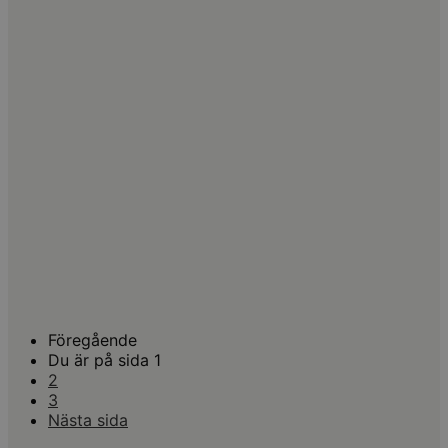
Livesändning
04 Nov 2026
Platser finns
On demand
T.o.m. 04 Dec 2026
TILL KURSEN
Affärsjuridik | Bolagsrätt | Skatt
Inkomstskattemässiga aspekter vid omstruktureringar
4,59 av 5,0 (16 omdömen)
Stockholm
06 Nov 2026
Platser finns
Livesändning
06 Nov 2026
Platser finns
On demand
T.o.m. 06 Dec 2026
TILL KURSEN
Föregående
Du är på sida
1
2
3
Nästa
sida