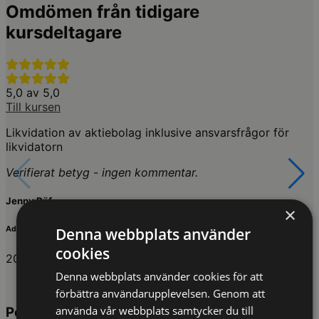
Omdömen från tidigare
kursdeltagare
5,0 av 5,0
Till kursen
Likvidation av aktiebolag inklusive ansvarsfrågor för
likvidatorn
Verifierat betyg - ingen kommentar.
Jenny Räf
×
Denna webbplats använder
Advokatfirma DLA Piper Sweden KB
cookies
2026-05-28
Denna webbplats använder cookies för att
förbättra användarupplevelsen. Genom att
använda vår webbplats samtycker du till
Populära inriktningar inom Ekonomi