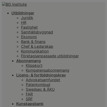
Utbildningar
Juridik
HR
Fastighet
Samhällsbyggnad
Ekonomi
Bank & finans
Chef & Ledarskap
Kommunikation
Företagsanpassade utbildningar
Abonnemang
Klippkort
Kompetensabonnemang
Licens- & fortbildningskrav
Advokatsamfundet
Patentombud
Swedsec & ÅKU
FAR
SRF
Kunskapsbank