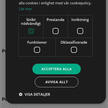
alla cookies i enlighet med vår cookiepolicy.
Ekonomichef
Läs mer
Redovisningskonsult
Auktoriserad redovisningskonsult
Strikt
Prestanda
Inriktning
Redovisningsansvarig
nödvändigt
Controller
Skatterådgivare
Lönekonsult
Ekonomiassistent
Funktioner
Oklassificerade
Populära ämnen inom Ekonomi
Skatt
Redovisning
ACCEPTERA ALLA
Företagsekonomi
Moms
Fastighetsbeskattning
AVVISA ALLT
Fåmansbolagsbeskattning
Revision
VISA DETALJER
Populära sökningar inom andra områden