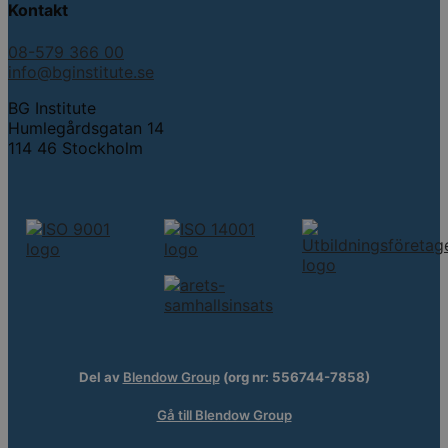
Kontakt
08-579 366 00
info@bginstitute.se
BG Institute
Humlegårdsgatan 14
114 46 Stockholm
Del av
Blendow Group
(org nr: 556744-7858)
Gå till Blendow Group