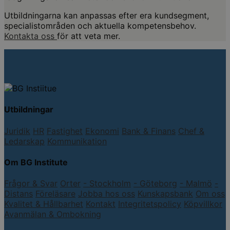
Utbildningarna kan anpassas efter era kundsegment,
specialistområden och aktuella kompetensbehov.
Kontakta oss
för att veta mer.
Utbildningar
Juridik
HR
Fastighet
Ekonomi
Bank & Finans
Chef &
Ledarskap
Kommunikation
Om BG Institute
Frågor & Svar
Orter
- Stockholm
- Göteborg
- Malmö
-
Distans
Föreläsare
Jobba hos oss
Kunskapsbank
Om oss
Kvalitet & Hållbarhet
Kontakt
Integritetspolicy
Köpvillkor
Avanmälan & Ombokning