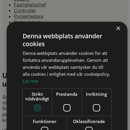
Fastighetschef
Controller
Projektledare
Redovisning
×
Rådgivare
Compliance
Denna webbplats använder
Compliance officer
cookies
Företagsledning
People & Culture Manager
Denna webbplats använder cookies för att
Personalansvar
förbättra användarupplevelsen. Genom att
Förhandlare
använda vår webbplats samtycker du till
alla cookies i enlighet med vår cookiepolicy.
Utbildningar för bankjurist – håll dig
Läs mer
uppdaterad i en reglerad miljö
Strikt
Prestanda
Inriktning
Som bankjurist arbetar du i en bransch där juridik, affär,
nödvändigt
risk och regelverk möts. Rollen kräver god förståelse för
finansiell reglering, avtalsrätt, kreditfrågor,
penningtvättsregelverk, GDPR, intern styrning och
kontakten med myndigheter.
Funktioner
Oklassificerade