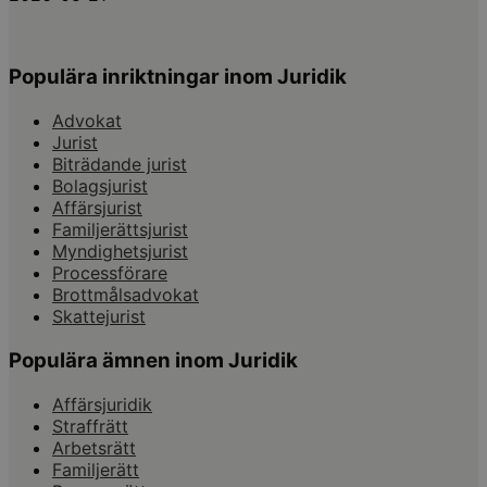
Populära inriktningar inom Juridik
Advokat
Jurist
Biträdande jurist
Bolagsjurist
Affärsjurist
Familjerättsjurist
Myndighetsjurist
Processförare
Brottmålsadvokat
Skattejurist
Populära ämnen inom Juridik
Affärsjuridik
Straffrätt
Arbetsrätt
Familjerätt