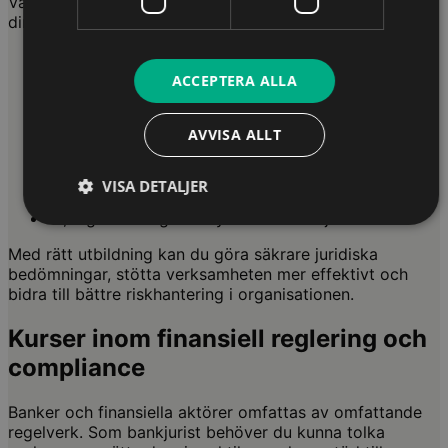
Våra utbildningar för bankjurister hjälper dig att utveckla
din kompetens inom områden som:
bank- och finansreglering
compliance och regelefterlevnad
ACCEPTERA ALLA
penningtvätt och AML
kredit, säkerheter och finansiella avtal
AVVISA ALLT
börs- och värdepappersrätt
betaltjänster och finansiella produkter
GDPR och dataskydd inom bank och finans
VISA DETALJER
hållbarhetsreglering och rapportering
AI, digitalisering och nya finansiella tjänster
Med rätt utbildning kan du göra säkrare juridiska
bedömningar, stötta verksamheten mer effektivt och
bidra till bättre riskhantering i organisationen.
Kurser inom finansiell reglering och
compliance
Banker och finansiella aktörer omfattas av omfattande
regelverk. Som bankjurist behöver du kunna tolka