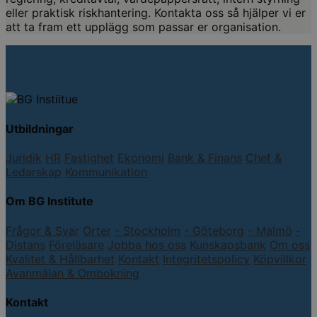
eller praktisk riskhantering. Kontakta oss så hjälper vi er
att ta fram ett upplägg som passar er organisation.
Utbildningar
Juridik
HR
Fastighet
Ekonomi
Bank & Finans
Chef &
Ledarskap
Kommunikation
Om BG Institute
Frågor & Svar
Orter
- Stockholm
- Göteborg
- Malmö
-
Distans
Föreläsare
Jobba hos oss
Kunskapsbank
Om oss
Kvalitet & Hållbarhet
Kontakt
Integritetspolicy
Köpvillkor
Avanmälan & Ombokning
Kontakt