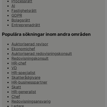
Processrätt
AI
Fastighetsrätt
GDPR
Bolagsrätt
Entreprenadrätt
Populära sökningar inom andra områden
Auktoriserad revisor
Ekonomichef
Auktoriserad redovisningskonsult
Redovisningskonsult
HR-chef
VD
HR-specialist
Skatterådgivare
HR-businesspartner
Skatt
HR-generalist
Chef
Redovisningsansvarig
Ledare