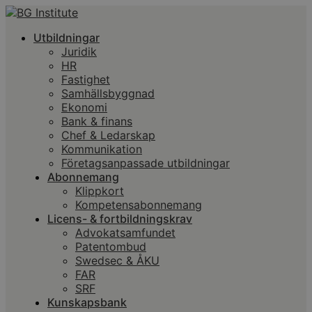
Utbildningar
Juridik
HR
Fastighet
Samhällsbyggnad
Ekonomi
Bank & finans
Chef & Ledarskap
Kommunikation
Företagsanpassade utbildningar
Abonnemang
Klippkort
Kompetensabonnemang
Licens- & fortbildningskrav
Advokatsamfundet
Patentombud
Swedsec & ÅKU
FAR
SRF
Kunskapsbank