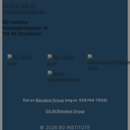
08-579 366 00
info@bginstitute.se
BG Institute
Humlegårdsgatan 14
114 46 Stockholm
Del av
Blendow Group
(org nr: 556744-7858)
Gå till Blendow Group
© 2026 BG INSTITUTE