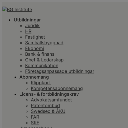
Utbildningar
Juridik
HR
Fastighet
Samhällsbyggnad
Ekonomi
Bank & finans
Chef & Ledarskap
Kommunikation
Företagsanpassade utbildningar
Abonnemang
Klippkort
Kompetensabonnemang
Licens- & fortbildningskrav
Advokatsamfundet
Patentombud
Swedsec & ÅKU
FAR
SRF