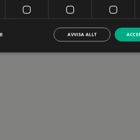
ER
AVVISA ALLT
ACCE