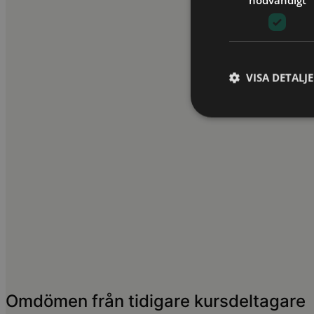
4,5 av 5,0 (3 omdömen)
Stockholm
16 Okt 2026
Fåtal platser
Livesändning
16 Okt 2026
Fåtal platser
On demand
T.o.m. 15 Nov 2026
VISA DETALJ
TILL KURSEN
Arbetsmiljö | People & Culture | Personalansvar
Hantera belastning och stress på arbetsplatsen
4,8 av 5,0 (26 omdömen)
Populär
Stockholm
20 Okt 2026
Platser finns
Livesändning
20 Okt 2026
Platser finns
On demand
T.o.m. 19 Nov 2026
TILL KURSEN
Omdömen från tidigare kursdeltagare