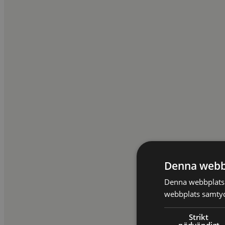
Arbetsrätt
Säkerhetsskyddslagen och arbetsrätten
4,57 av 5,0 (48 omdömen)
Ny
Stockholm
27 Apr 2027
Platser finns
Livesändning
27 Apr 2027
Platser finns
On demand
T.o.m. 27 Maj 2027
TILL KURSEN
Arbetsmiljö | Företagsledning | People & Culture | Person
Arbetsmiljö för chefer – praktiskt ledarskap och verktyg f
Stockholm
24 Sep 2026
Platser finns
Livesändning
24 Sep 2026
Platser finns
Denna webb
On demand
T.o.m. 24 Okt 2026
Denna webbplats 
TILL KURSEN
webbplats samtyck
Förhandlingsteknik
Strikt
Förhandlingens psykologi
nödvändigt