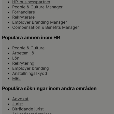
HR-businesspartner
People & Culture Manager
Förhandlare
Rekryterare
Employer Branding Manager
Compensation & Benefits Manager
Populära ämnen inom HR
People & Culture
Arbetsmiljö
Lön
Rekrytering
Employer branding
Anställningsskydd
MBL
Populära sökningar inom andra områden
Advokat
Jurist
Biträdande jurist