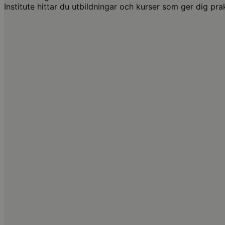
Institute hittar du utbildningar och kurser som ger dig prak
Arbetsmiljö | Compliance | Företagsledning | People & Cul
Interna utredningar och förhörsliknande samtal
4,63 av 5,0 (54 omdömen)
Stockholm
22 Sep 2026
Fåtal platser
Livesändning
22 Sep 2026
Fåtal platser
On demand
T.o.m. 22 Okt 2026
TILL KURSEN
Anställningsskydd | Arbetsrätt
Lagen om anställningsskydd (LAS)
4,81 av 5,0 (16 omdömen)
Stockholm
22 Okt 2026
Fåtal platser
Livesändning
22 Okt 2026
Fåtal platser
On demand
T.o.m. 21 Nov 2026