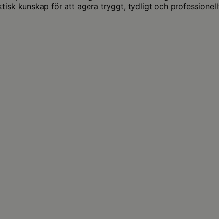
tisk kunskap för att agera tryggt, tydligt och professionellt 
ture | Personalansvar | Retorik